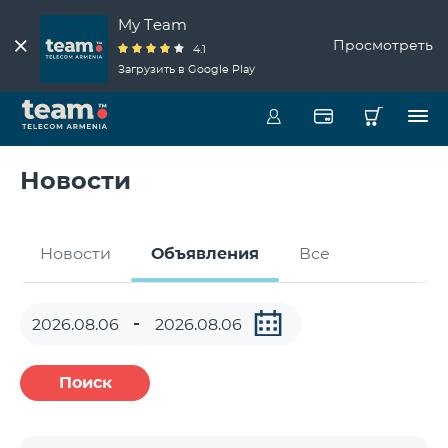
My Team
Просмотреть
4.1
Загрузить в Google Play
Новости
Новости
Объявления
Все
Поиск