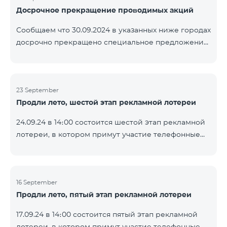
Досрочное прекращение проводимых акций
помощью генератора случайных чисел. Следите за
нами на официальных каналах Team в Facebook и
Сообщаем что 30.09.2024 в указанных ниже городах
YouTube. Подробнее:
досрочно прекращено специальное предложение,
https://www.telecomarmenia.am/ru/B2S
действующее для физических лиц и абонентов
услуги «Моя Компания» ОАО «Телеком Армения»
на тарифные пакеты COSMO 4 9900 и COMBO 4
23 September
9900. Вайк Чаренцаван Ванадзор
Продли лето, шестой этап рекламной лотереи
24.09.24 в 14։00 состоится шестой этап рекламной
лотереи, в котором примут участие телефонные
номера абонентов предоплатного тарифного
плана TeamTok, предоставленные в рамках акции с
телефоном Honor 200 Lite с 16.09.24 по 22.09.24.
Выигравшие номера телефонов будут выбраны с
16 September
Продли лето, пятый этап рекламной лотереи
помощью генератора случайных чисел. Следите за
нами на официальных каналах Team в Facebook и
17.09.24 в 14։00 состоится пятый этап рекламной
YouTube. Подробнее:
лотереи, в котором примут участие телефонные