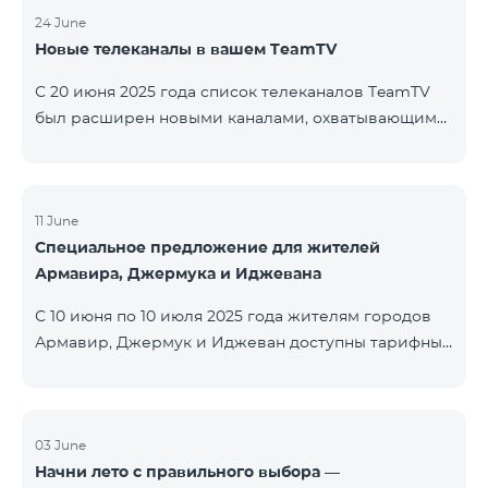
24 June
Новые телеканалы в вашем TeamTV
С 20 июня 2025 года список телеканалов TeamTV
был расширен новыми каналами, охватывающими
жанры фильмов, детских программ, новостей и
музыки. Добавлены следующие телеканалы: ID
Название Жанр 122 Cartoon Classic Детский 177 DW
Russian Информационный 230 AMEDIA Фильмы 231
11 June
Специальное предложение для жителей
AMEDIA 2 Фильмы 232 AMEDIA HIT Фильмы 233
Армавира, Джермука и Иджевана
AMEDIA Premium HD Фильмы 234 4Y Фи
С 10 июня по 10 июля 2025 года жителям городов
Армавир, Джермук и Иджеван доступны тарифные
пакеты COSMO Regional на специальных условиях:
COSMO 2 6900 Regional COSMO 3 7400 Regional
COSMO 4 9900 Regional В рамках акции
предоставляется 50% скидка на первые 6 месяцев
03 June
Начни лето с правильного выбора —
при условии годовой подписки (12 месяцев).