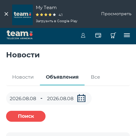
My Team
Просмотреть
4.1
Загрузить в Google Play
Новости
Новости
Объявления
Все
Поиск