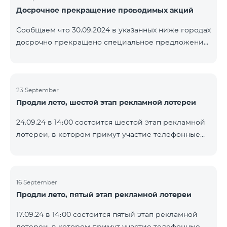
Досрочное прекращение проводимых акций
помощью генератора случайных чисел. Следите за
нами на официальных каналах Team в Facebook и
Сообщаем что 30.09.2024 в указанных ниже городах
YouTube. Подробнее:
досрочно прекращено специальное предложение,
https://www.telecomarmenia.am/ru/B2S
действующее для физических лиц и абонентов
услуги «Моя Компания» ОАО «Телеком Армения»
на тарифные пакеты COSMO 4 9900 и COMBO 4
23 September
9900. Вайк Чаренцаван Ванадзор
Продли лето, шестой этап рекламной лотереи
24.09.24 в 14։00 состоится шестой этап рекламной
лотереи, в котором примут участие телефонные
номера абонентов предоплатного тарифного
плана TeamTok, предоставленные в рамках акции с
телефоном Honor 200 Lite с 16.09.24 по 22.09.24.
Выигравшие номера телефонов будут выбраны с
16 September
Продли лето, пятый этап рекламной лотереи
помощью генератора случайных чисел. Следите за
нами на официальных каналах Team в Facebook и
17.09.24 в 14։00 состоится пятый этап рекламной
YouTube. Подробнее:
лотереи, в котором примут участие телефонные