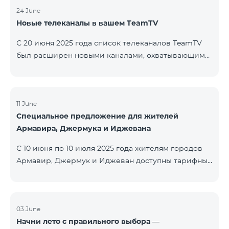
24 June
Новые телеканалы в вашем TeamTV
С 20 июня 2025 года список телеканалов TeamTV
был расширен новыми каналами, охватывающими
жанры фильмов, детских программ, новостей и
музыки. Добавлены следующие телеканалы: ID
Название Жанр 122 Cartoon Classic Детский 177 DW
Russian Информационный 230 AMEDIA Фильмы 231
11 June
Специальное предложение для жителей
AMEDIA 2 Фильмы 232 AMEDIA HIT Фильмы 233
Армавира, Джермука и Иджевана
AMEDIA Premium HD Фильмы 234 4Y Фи
С 10 июня по 10 июля 2025 года жителям городов
Армавир, Джермук и Иджеван доступны тарифные
пакеты COSMO Regional на специальных условиях:
COSMO 2 6900 Regional COSMO 3 7400 Regional
COSMO 4 9900 Regional В рамках акции
предоставляется 50% скидка на первые 6 месяцев
03 June
Начни лето с правильного выбора —
при условии годовой подписки (12 месяцев).