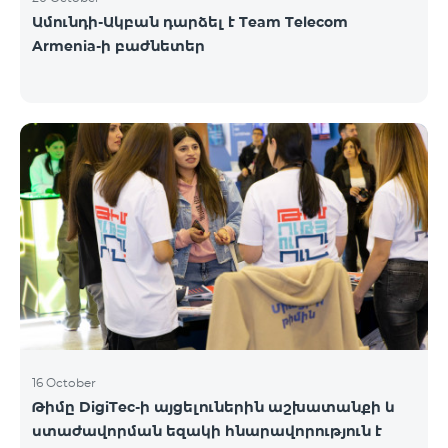
Ամունդի-Ակբան դարձել է Team Telecom
Armenia-ի բաժնետեր
16 October
Թիմը DigiTec-ի այցելուներին աշխատանքի և
ստաժավորման եզակի հնարավորություն է