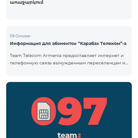
առաջարկում
09 October
Информация для абонентов “Карабах Телеком”-а
Team Telecom Armenia предоставляет интернет и
телефонную связь вынужденным переселенцам из
Арцаха. Абоненты “Карабах Телеком”-а с момента
первого использования услуг мобильной связи
(звонок, отправка смс и т.п.) будут считаться
абонентами тарифного плана «Be Free 097», тем
самым соглашаясь с его условиями,
размещенными на сайте www.telecomarmenia.am и
публичной офертой. Абоненты телефонных
номеров с префиксом 097, будут обслуживаться по
специ