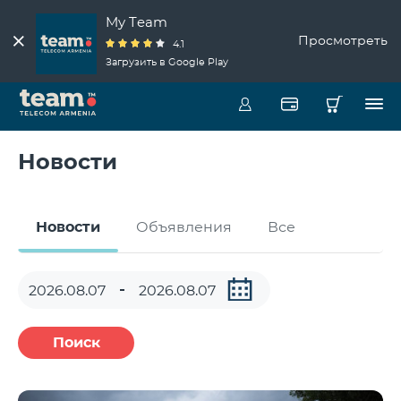
My Team
Просмотреть
4.1
Загрузить в Google Play
Новости
Новости
Объявления
Все
Поиск