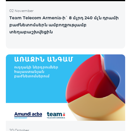
02 November
Team Telecom Armenia-ի` 8 մլրդ 240 մլն դրամի
բաժնետոմսերն ամբողջությամբ
տեղաբաշխվեցին
20 October