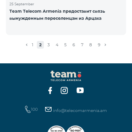
25 September
Team Telecom Armenia предоставит связь
вынужденным переселенцам из Арцаха
1
2
3
4
5
6
7
8
9
100
info@telecomarmenia.am