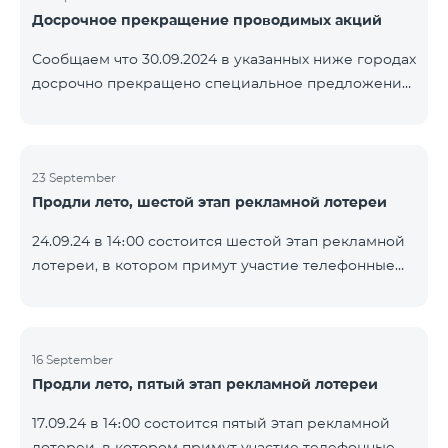
Досрочное прекращение проводимых акций
помощью генератора случайных чисел. Следите за
нами на официальных каналах Team в Facebook и
Сообщаем что 30.09.2024 в указанных ниже городах
YouTube. Подробнее:
досрочно прекращено специальное предложение,
https://www.telecomarmenia.am/ru/B2S
действующее для физических лиц и абонентов
услуги «Моя Компания» ОАО «Телеком Армения»
на тарифные пакеты COSMO 4 9900 и COMBO 4
23 September
9900. Вайк Чаренцаван Ванадзор
Продли лето, шестой этап рекламной лотереи
24.09.24 в 14։00 состоится шестой этап рекламной
лотереи, в котором примут участие телефонные
номера абонентов предоплатного тарифного
плана TeamTok, предоставленные в рамках акции с
телефоном Honor 200 Lite с 16.09.24 по 22.09.24.
Выигравшие номера телефонов будут выбраны с
16 September
Продли лето, пятый этап рекламной лотереи
помощью генератора случайных чисел. Следите за
нами на официальных каналах Team в Facebook и
17.09.24 в 14։00 состоится пятый этап рекламной
YouTube. Подробнее:
лотереи, в котором примут участие телефонные