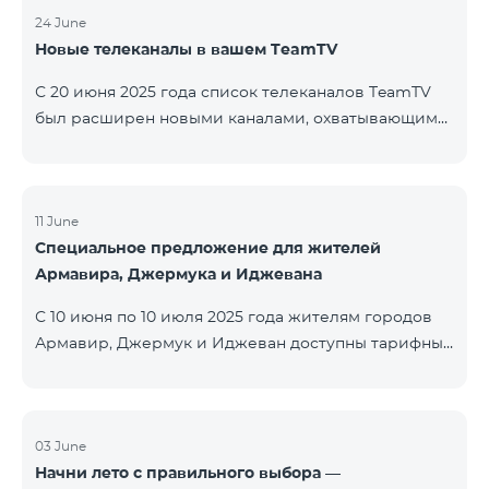
24 June
Новые телеканалы в вашем TeamTV
С 20 июня 2025 года список телеканалов TeamTV
был расширен новыми каналами, охватывающими
жанры фильмов, детских программ, новостей и
музыки. Добавлены следующие телеканалы: ID
Название Жанр 122 Cartoon Classic Детский 177 DW
Russian Информационный 230 AMEDIA Фильмы 231
11 June
Специальное предложение для жителей
AMEDIA 2 Фильмы 232 AMEDIA HIT Фильмы 233
Армавира, Джермука и Иджевана
AMEDIA Premium HD Фильмы 234 4Y Фи
С 10 июня по 10 июля 2025 года жителям городов
Армавир, Джермук и Иджеван доступны тарифные
пакеты COSMO Regional на специальных условиях:
COSMO 2 6900 Regional COSMO 3 7400 Regional
COSMO 4 9900 Regional В рамках акции
предоставляется 50% скидка на первые 6 месяцев
03 June
Начни лето с правильного выбора —
при условии годовой подписки (12 месяцев).