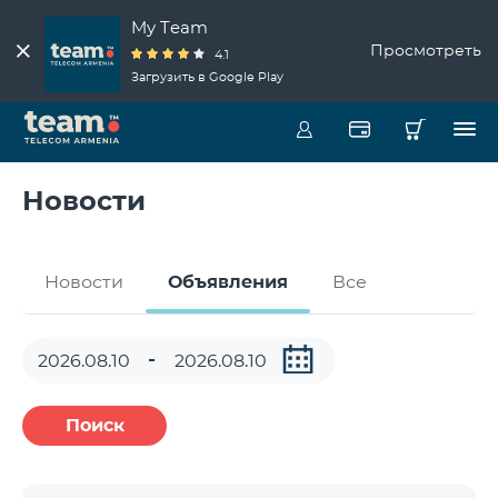
My Team
Просмотреть
4.1
Загрузить в Google Play
Новости
Новости
Объявления
Все
Поиск