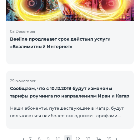
03 December
Beeline продлевает срок действия услуги
«Безлимитный Интернет»
29 November
Сообщаем, что с 10.12.2019 будут изменены
тарифы роуминга по направлениям Иран и Катар
Наши абоненты, путешествующие в Катар, будут
пользоваться наиболее выгодными тарифами.
Стоимость одной минуты входящих и исходящих
звонков в Армению составит 150 драм, стоимость
одной минуты локальных звонков - 500 драм,
7
8
9
10
11
12
13
14
15