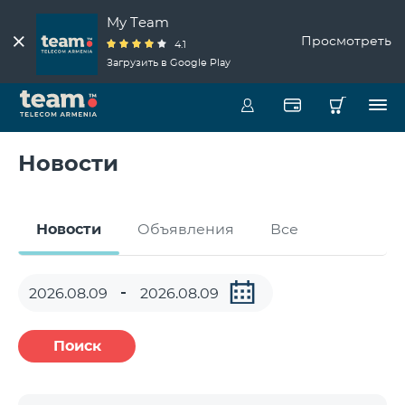
My Team
Просмотреть
4.1
Загрузить в Google Play
Новости
Новости
Объявления
Все
Поиск