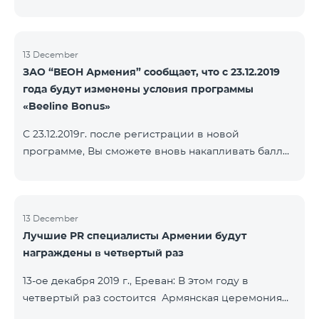
13 December
ЗАО “ВЕОН Армения” сообщает, что с 23.12.2019
года будут изменены условия программы
«Beeline Bonus»
С 23.12.2019г. после регистрации в новой
программе, Вы сможете вновь накапливать баллы
согласно условиям новой программы. Для
абонентов, действующей программы Beeline Bonus
накопление баллов будет приостановлено с 17-го
декабря 2019г. Абоненты статусов Gold и VIP
13 December
Лучшие PR специалисты Армении будут
перейдут в новую программу со своим статусом.
награждены в четвертый раз
При регистрации в новой программе абоненты
статуса Silver получат статус в согласно условиям
13-ое декабря 2019 г., Ереван: В этом году в
новой бонусной программы.
четвертый раз состоится Армянская церемония
награждения PR по инициативе научно-