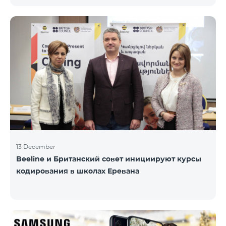
информационного НПО «Армянская PR-
ассоциация» и при содействии Beeline.
Награждение проводится с целью дать оценку
проделанной работе в сфере общественных
связей и коммуникаций, одновременно озвучить
имеющиеся в сфере проблемы, достижения и
вызовы. Армянская PR-ассоциация в течение года
проводила мониторинг происходящих в этой
области событий на основе
13 December
Beeline и Британский совет инициируют курсы
кодирования в школах Еревана