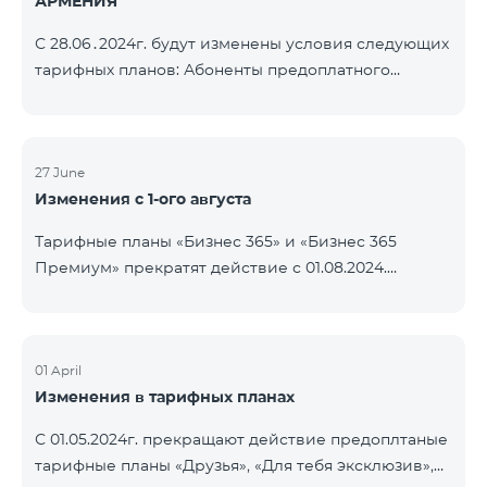
АРМЕНИЯ
С 28.06․2024г. будут изменены условия следующих
тарифных планов: Абоненты предоплатного
тарифного плана «Be Free 3000» получат получат
1000 минут на все сети РА, США, Канаду, РФ
«Билайн» и Tele2 вместо прежних 750, а также 20
ГБ вместо прежних 10 ГБ. Ежемесячная плата
27 June
Изменения с 1-ого августа
останется неизменной. Действующие абоненты
получат новые объемы после повторной
Тарифные планы «Бизнес 365» и «Бизнес 365
активации пакета. Абоненты предоплатного
Премиум» прекратят действие с 01.08.2024.
тарифного плана «Be Free » получат получат 1000
Существующие абоненты указанных тарифных
минут на все сети РА, СШ
планов будут переведены на «XXL» тарифный план.
01 April
Изменения в тарифных планах
С 01.05.2024г. прекращают действие предоплтаные
тарифные планы «Друзья», «Для тебя эксклюзив»,