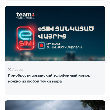
плана TeamTok, предоставленные в рамках акции с
телефоном Honor 200 Lite с 09.08.24 по 18.08.24.
Выигравшие номера телефонов будут выбраны с
помощью генератора случайных чисел. Следите за
нами на официальных каналах Team в Facebook и
YouTube. Подробнее:
https://www.telecomarmenia.am/ru/B2S
02 August
Приобрести армянский телефонный номер
можно из любой точки мира