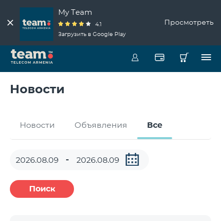
My Team
Просмотреть
4.1
Загрузить в Google Play
Новости
Новости
Объявления
Все
Поиск