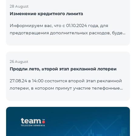
28 August
Изменение кредитного лимита
Информируем вас, что с 01.10.2024 года, для
предотвращения дополнительных расходов, будет
установлен кредитный лимит в размере 500 драм
для абонентов «Combo 2 Basic», «Combo 2 Max»,
«Combo 2 Plus», «Combo 3in1», «Combo 3 TV»,
«Combo 4 Basic», «Combo 4 Max», «Combo 4 Plus»,
26 August
Продли лето, второй этап рекламной лотереи
«Combo 4 Regional», «Combo 4x4», «COSMO 2 8000»,
«COSMO 4 12500», «COS
27.08.24 в 14։00 состоится второй этап рекламной
лотереи, в котором примут участие телефонные
номера абонентов предоплатного тарифного
плана TeamTok, предоставленные в рамках акции с
телефоном Honor 200 Lite с 19.08.24 по 25.08.24.
Выигравшие номера телефонов будут выбраны с
помощью генератора случайных чисел. Следите за
нами на официальных каналах Team в Facebook и