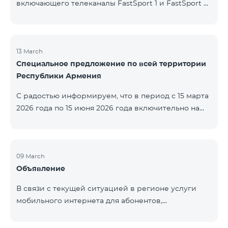
включающего телеканалы FastSport 1 и FastSport 2,
доступных в TeamTV, прекращена. С 20 апреля
текущего года будет остановлена и трансляция
указанных телеканалов. Изменение связано с
решением вещателя. По вопросам или для
13 March
Специальное предложение по всей территории
получения дополнительной информации просим
Республики Армения
обращаться в компанию «Фаст Медиа».
С радостью информируем, что в период с 15 марта
2026 года по 15 июня 2026 года включительно на
всей территории Республики Армения действуют
специальные условия․ Тарифные пакеты COSMO 4
12500, COSMO 4 16500 и COSMO 4 9900
Региональный будут доступны со скидкой 25% при
09 March
Объявление
подключении на 12 месяцев с автоматическим
продлением ещё на 12 месяцев. Тарифный
В связи с текущей ситуацией в регионе услуги
пакет COMBO 4 9900 также предоставляется со
мобильного интернета для абонентов,
скидкой 25% сроком на 12 месяцев. Кроме того, для
находящихся в роуминге в Кувейте, временно
тарифного пакета «Be Free 5000 для
приостановлены местными операторами. Услуги