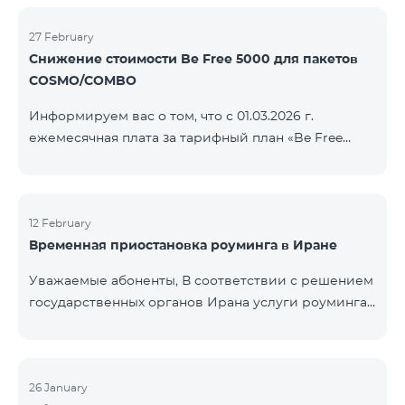
COSMO/COMBO» ежеме
голосовой связи и SMS остаются доступными.
Дополнительная информация будет
27 February
Снижение стоимости Be Free 5000 для пакетов
предоставлена в случае изменения ситуации.
COSMO/COMBO
Благодарим за понимание.
Информируем вас о том, что с 01.03.2026 г.
ежемесячная плата за тарифный план «Be Free
5000», доступный на специальных условиях для
пакетов услуг COSMO/COMBO, будет снижена с
4000 драмов до 3500 драмов. Подключиться к
тарифному плану могут все абоненты с активной
12 February
Временная приостановка роуминга в Иране
подпиской на пакеты услуг COSMO или COMBO. С
подробностями тарифного плана можно
Уважаемые абоненты, В соответствии с решением
ознакомиться здесь.
государственных органов Ирана услуги роуминга
на территории страны временно приостановлены
всеми операторами связи. Данное ограничение
введено иранской стороной и не находится под
контролем нашей компании. В настоящее время
26 January