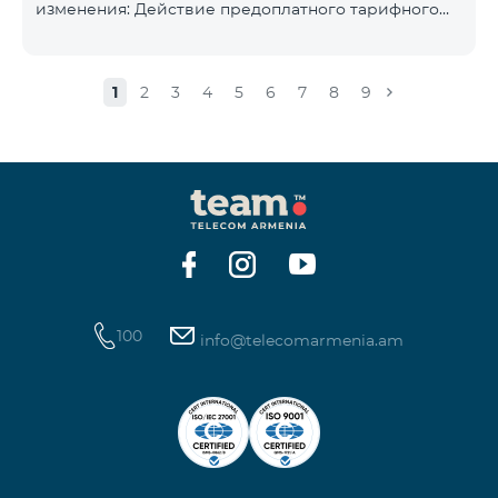
изменения: Действие предоплатного тарифного
плана «Смарт 5500» будет прекращёно, а
телефонные номера абонентов будут переведены
на тарифный план «BeFree 5000 unlimit», который
1
2
3
4
5
6
7
8
9
включает безлимитный интернет, 2000 минут на
все сети Армении, США, Канады, Beeline РФ и Tele2,
500 SMS, 200 МБ в роуминге, 60 TV каналов.
Ежемесячная абонентская плата за тарифный план
«BeFree 5000 unlimit» составляет 5000 драм.
Действие предоплатного тарифного плана «Смарт
100
info@telecomarmenia.am