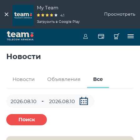
My Team
Просмотреть
4.1
Загрузить в Google Play
Новости
Новости
Объявления
Все
Поиск