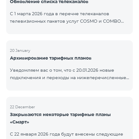
Обновление списка телеканалов
точные сроки восстановления услуг неизвестны.
Дополнительная информация будет
С 1 марта 2026 года в перечне телеканалов
предоставлена по мере изменения ситуации.
телевизионных пакетов услуг COSMO и COMBO
Благодарим за понимание.
будут внесены изменения. В соответствии с
данными изменениями региональные
мультиплексные телеканалы будут доступны
только в тех регионах, где их трансляция является
20 January
Архивирование тарифных планов
обязательной. Данные изменения реализуются в
рамках обновления технических параметров
Уведомляем вас о том, что с 20.01.2026 новые
телевизионной платформы и полностью
подключения и переходы на нижеперечисленные
соответствуют нормам местного вещания.
тарифные планы будут приостановлены. COMBO 2
Перечень телеканалов по регионам приведён
Max COMBO 2 Plus COMBO 2 TV COMBO 4 Basic
ниже.
8990 COMBO 4 Plus 10990
ЕреванКотайкГегаркуникАраратАрмавирЛор
22 December
Закрываются некоторые тарифные планы
«Смарт»
С 22 января 2026 года будут внесены следующие