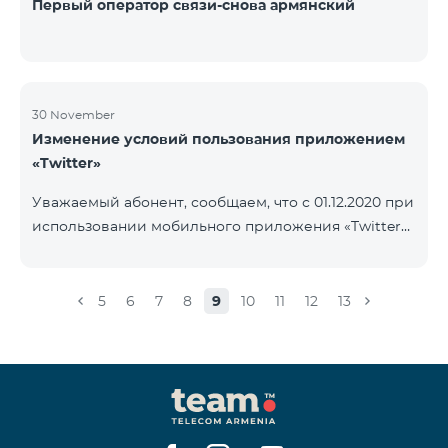
Первый оператор связи-снова армянский
30 November
Изменение условий пользования приложением
«Twitter»
Уважаемый абонент, сообщаем, что с 01.12.2020 при
использовании мобильного приложения «Twitter»
будет осуществляться тарификация Интернета. В
случае, если на вашем счету имеется остаток
Интернета, то тарификация будет осуществляться
5
6
7
8
9
10
11
12
13
с данного остатка․ После исчерпания которого
дальнейшая тарификация будет осуществляться
согласно условиям вашего тарифного плана.