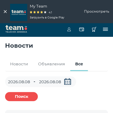
My Team
Просмотреть
4.1
Загрузить в Google Play
Новости
Новости
Объявления
Все
Поиск