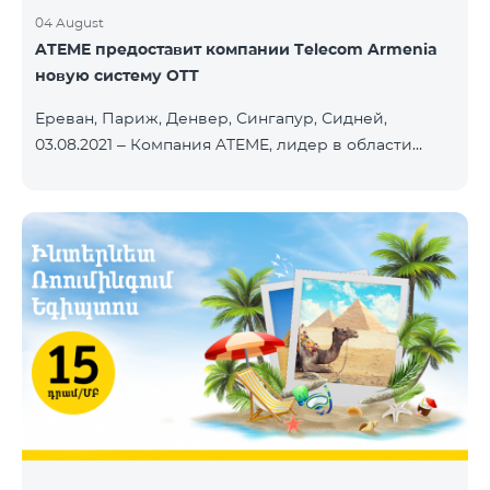
04 August
ATEME предоставит компании Telecom Armenia
новую систему OTT
Ереван, Париж, Денвер, Сингапур, Сидней,
03.08.2021 – Компания ATEME, лидер в области
решений для видеовещания, кабельного
телевидения, DHT, IPTV и OTT, сегодня объявила о
заключении нового контракта с Telecom Armenia,
поставщиком услуг IPTV и OTT под брендом
Beeline, который запускает обновленный пакет
телевизионных услуг на рынке Армении.
Компания Telecom Armenia приняла решение
модернизировать существующую систему. Нам
требовалась производительная, масштабируемая
инфраструктура для пр