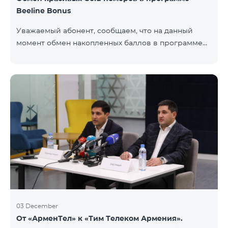
Beeline Bonus
Уважаемый абонент, сообщаем, что на данный
момент обмен накопленных баллов в программе
Beeline Bonus на красивые номера Gold
недоступен. Для обмена доступны номера других
категорий: Nickel, Bronze, Silver, Platinum.
03 December
От «АрменТел» к «Тим Телеком Армения».