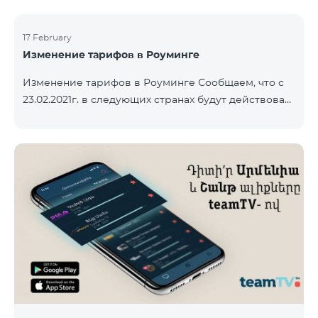
17 February
Изменение тарифов в Роуминге
Изменение тарифов в Роуминге Сообщаем, что с
23.02.2021г. в следующих странах будут действовать
новые тарифы в роуминге: Входящие звонки – 500
драм/минута Исходящие звонки в Армению – 2500
драм/минута Исходящие звонки Международные –
2500 драм/минута Исходящие звонки локальные –
500 драм/минута SMS – 250 драм Интернет – 7000
драм/МБ Список стран: Бермудские острова,
Буркина-Фасо, Кабо-Верде, Куба, Эквоториальная
Гвинея, Эфиопия, Гамбия, Гвинея, Мадага