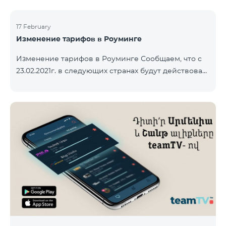
17 February
Изменение тарифов в Роуминге
Изменение тарифов в Роуминге Сообщаем, что с
23.02.2021г. в следующих странах будут действовать
новые тарифы в роуминге: Входящие звонки – 500
драм/минута Исходящие звонки в Армению – 2500
драм/минута Исходящие звонки Международные –
2500 драм/минута Исходящие звонки локальные –
500 драм/минута SMS – 250 драм Интернет – 7000
драм/МБ Список стран: Бермудские острова,
Буркина-Фасо, Кабо-Верде, Куба, Эквоториальная
Гвинея, Эфиопия, Гамбия, Гвинея, Мадага