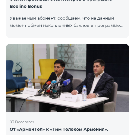
Beeline Bonus
Уважаемый абонент, сообщаем, что на данный
момент обмен накопленных баллов в программе
Beeline Bonus на красивые номера Gold
недоступен. Для обмена доступны номера других
категорий: Nickel, Bronze, Silver, Platinum.
03 December
От «АрменТел» к «Тим Телеком Армения».