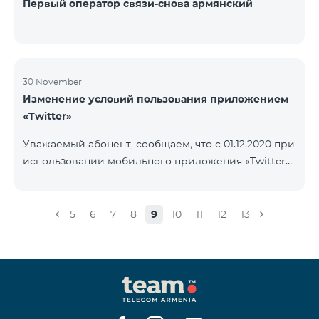
Первый оператор связи-снова армянский
30 November
Изменение условий пользования приложением
«Twitter»
Уважаемый абонент, сообщаем, что с 01.12.2020 при
использовании мобильного приложения «Twitter»
будет осуществляться тарификация Интернета. В
случае, если на вашем счету имеется остаток
Интернета, то тарификация будет осуществляться
5
6
7
8
9
10
11
12
13
с данного остатка․ После исчерпания которого
дальнейшая тарификация будет осуществляться
согласно условиям вашего тарифного плана.