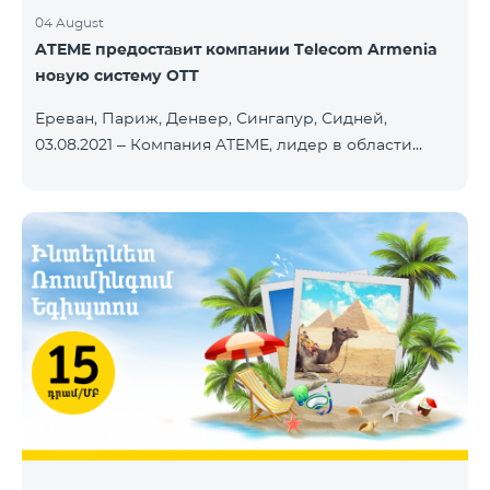
04 August
ATEME предоставит компании Telecom Armenia
новую систему OTT
Ереван, Париж, Денвер, Сингапур, Сидней,
03.08.2021 – Компания ATEME, лидер в области
решений для видеовещания, кабельного
телевидения, DHT, IPTV и OTT, сегодня объявила о
заключении нового контракта с Telecom Armenia,
поставщиком услуг IPTV и OTT под брендом
Beeline, который запускает обновленный пакет
телевизионных услуг на рынке Армении.
Компания Telecom Armenia приняла решение
модернизировать существующую систему. Нам
требовалась производительная, масштабируемая
инфраструктура для пр