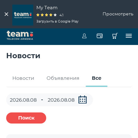
My Team
Просмотреть
4.1
Загрузить в Google Play
Новости
Новости
Объявления
Все
Поиск