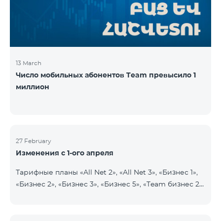
прежних 2900 драмов. Абоненты получат 750
минут на все
13 March
Число мобильных абонентов Team превысило 1
миллион
27 February
Изменения с 1-ого апреля
Тарифные планы «All Net 2», «All Net 3», «Бизнес 1»,
«Бизнес 2», «Бизнес 3», «Бизнес 5», «Team бизнес 2»,
«Team бизнес 3», «Бизнес Актив VIP», «VIP Бизнес
Актив родственники/друзья», «Бизнес VIP
Общение», «Бизнес Общение», «Бизнес Сеть»,