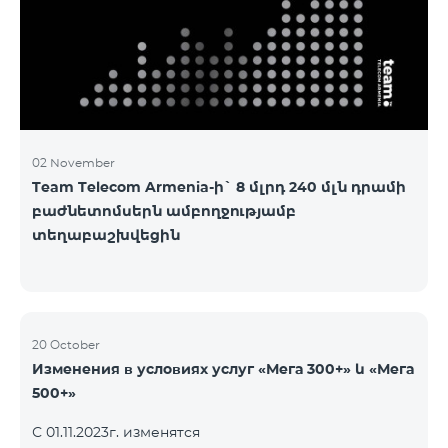
3&Русский Pro 8200 Лидер M Pro 3700 Лидер L Pro
5200
02 November
Team Telecom Armenia-ի` 8 մլրդ 240 մլն դրամի
բաժնետոմսերն ամբողջությամբ
տեղաբաշխվեցին
20 October
Изменения в условиях услуг «Мега 300+» և «Мега
500+»
С 01.11.2023г. изменятся