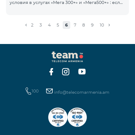
условия в услугах «Мега 300+» и «Мега500+» : если
на счету имеется сумма, превышающая
ежедневную плату за услугу, и она автоматически
продлевается, остаток неиспользованного
2
3
4
5
6
7
8
9
10
интернета не обнуляется и переносится на
следующий день с возможностью накопления до
100 ГБ.
100
info@telecomarmenia.am