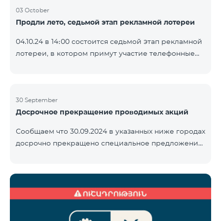
03 October
Продли лето, седьмой этап рекламной лотереи
04.10.24 в 14։00 состоится седьмой этап рекламной
лотереи, в котором примут участие телефонные
номера абонентов предоплатного тарифного
плана TeamTok, предоставленные в рамках акции с
телефоном Honor 200 Lite с 23.09.24 по 30.09.24.
Выигравшие номера телефонов будут выбраны с
30 September
Досрочное прекращение проводимых акций
помощью генератора случайных чисел. Следите за
нами на официальных каналах Team в Facebook и
Сообщаем что 30.09.2024 в указанных ниже городах
YouTube. Подробнее:
досрочно прекращено специальное предложение,
https://www.telecomarmenia.am/ru/B2S
действующее для физических лиц и абонентов
услуги «Моя Компания» ОАО «Телеком Армения»
на тарифные пакеты COSMO 4 9900 и COMBO 4
9900. Вайк Чаренцаван Ванадзор