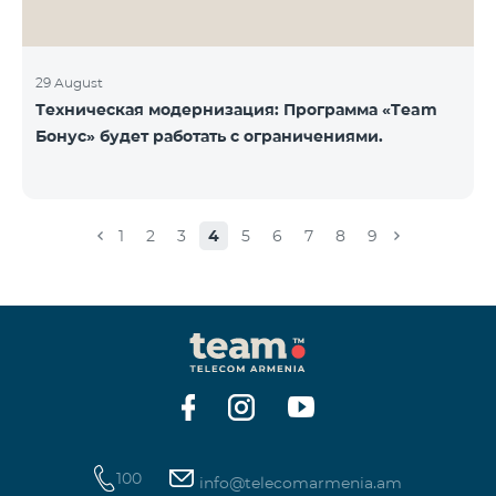
29 August
Техническая модернизация: Программа «Team
Бонус» будет работать с ограничениями.
1
2
3
4
5
6
7
8
9
100
info@telecomarmenia.am