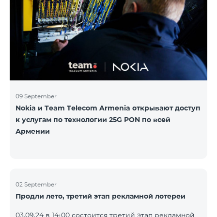
Следите за нами на официальных каналах Team в
Facebook и YouTube. Подробнее:
https://www.telecomarmenia.am/hy/B2S?s
09 September
Nokia и Team Telecom Armenia открывают доступ
к услугам по технологии 25G PON по всей
Армении
02 September
Продли лето, третий этап рекламной лотереи
03.09.24 в 14։00 состоится третий этап рекламной