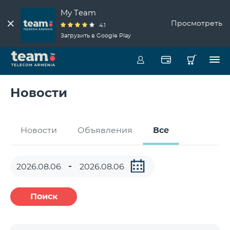
My Team
Просмотреть
4.1
Загрузить в Google Play
Новости
Новости
Объявления
Все
Поиск