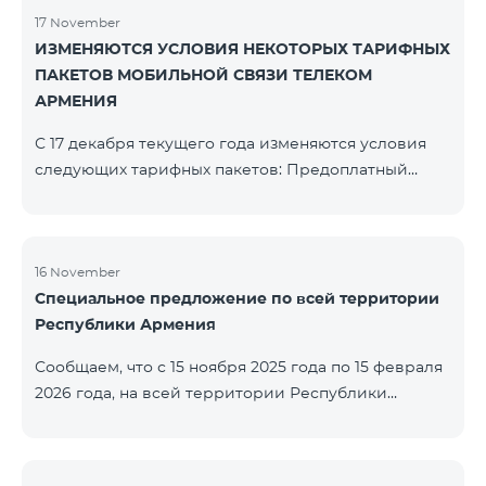
17 November
ИЗМЕНЯЮТСЯ УСЛОВИЯ НЕКОТОРЫХ ТАРИФНЫХ
ПАКЕТОВ МОБИЛЬНОЙ СВЯЗИ ТЕЛЕКОМ
АРМЕНИЯ
С 17 декабря текущего года изменяются условия
следующих тарифных пакетов: Предоплатный
тарифный план «Be Free 2000» будет
переименован в «Be Free 2300». Абонентская плата
составит 2300 драм, вместо прежних 2000 драм.
Абоненты получат 600 минут на все сети РА, США,
16 November
Специальное предложение по всей территории
Канады, Beeline РФ и Tele2 вместо прежних 300
Республики Армения
минут и 14 ГБ интернета вместо прежних 7 ГБ.
Предоплатный тарифный план «Be Free 3000»
Сообщаем, что с 15 ноября 2025 года по 15 февраля
будет переименован в «Be Free 3200». Абонентская
2026 года, на всей территории Республики
пла
Армения (за исключением городов Капан, Горис,
Ноемберян, Раздан, Севан и Чамбарак) тарифные
пакеты COSMO 4 12500, COSMO 4 16500, COSMO 4