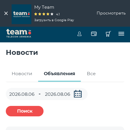
My Team
Просмотреть
4.1
Загрузить в Google Play
Новости
Новости
Объявления
Все
Поиск