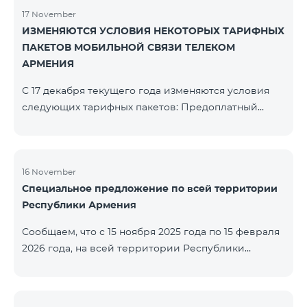
17 November
ИЗМЕНЯЮТСЯ УСЛОВИЯ НЕКОТОРЫХ ТАРИФНЫХ
ПАКЕТОВ МОБИЛЬНОЙ СВЯЗИ ТЕЛЕКОМ
АРМЕНИЯ
С 17 декабря текущего года изменяются условия
следующих тарифных пакетов: Предоплатный
тарифный план «Be Free 2000» будет
переименован в «Be Free 2300». Абонентская плата
составит 2300 драм, вместо прежних 2000 драм.
Абоненты получат 600 минут на все сети РА, США,
16 November
Специальное предложение по всей территории
Канады, Beeline РФ и Tele2 вместо прежних 300
Республики Армения
минут и 14 ГБ интернета вместо прежних 7 ГБ.
Предоплатный тарифный план «Be Free 3000»
Сообщаем, что с 15 ноября 2025 года по 15 февраля
будет переименован в «Be Free 3200». Абонентская
2026 года, на всей территории Республики
пла
Армения (за исключением городов Капан, Горис,
Ноемберян, Раздан, Севан и Чамбарак) тарифные
пакеты COSMO 4 12500, COSMO 4 16500, COSMO 4