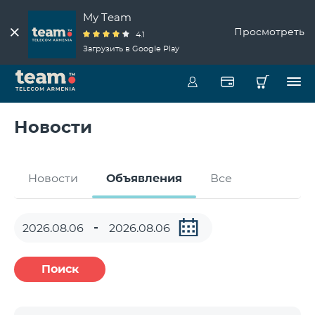
My Team
Просмотреть
4.1
Загрузить в Google Play
Новости
Новости
Объявления
Все
Поиск