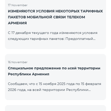
17 November
ИЗМЕНЯЮТСЯ УСЛОВИЯ НЕКОТОРЫХ ТАРИФНЫХ
ПАКЕТОВ МОБИЛЬНОЙ СВЯЗИ ТЕЛЕКОМ
АРМЕНИЯ
С 17 декабря текущего года изменяются условия
следующих тарифных пакетов: Предоплатный
тарифный план «Be Free 2000» будет
переименован в «Be Free 2300». Абонентская плата
составит 2300 драм, вместо прежних 2000 драм.
Абоненты получат 600 минут на все сети РА, США,
16 November
Специальное предложение по всей территории
Канады, Beeline РФ и Tele2 вместо прежних 300
Республики Армения
минут и 14 ГБ интернета вместо прежних 7 ГБ.
Предоплатный тарифный план «Be Free 3000»
Сообщаем, что с 15 ноября 2025 года по 15 февраля
будет переименован в «Be Free 3200». Абонентская
2026 года, на всей территории Республики
пла
Армения (за исключением городов Капан, Горис,
Ноемберян, Раздан, Севан и Чамбарак) тарифные
пакеты COSMO 4 12500, COSMO 4 16500, COSMO 4