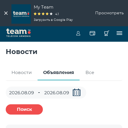
My Team
Просмотреть
4.1
Загрузить в Google Play
Новости
Новости
Объявления
Все
Поиск