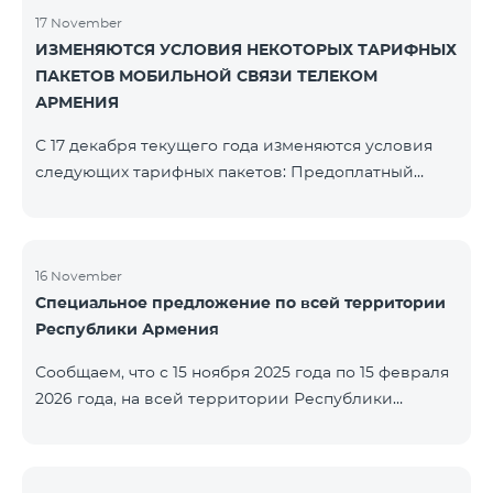
17 November
ИЗМЕНЯЮТСЯ УСЛОВИЯ НЕКОТОРЫХ ТАРИФНЫХ
ПАКЕТОВ МОБИЛЬНОЙ СВЯЗИ ТЕЛЕКОМ
АРМЕНИЯ
С 17 декабря текущего года изменяются условия
следующих тарифных пакетов: Предоплатный
тарифный план «Be Free 2000» будет
переименован в «Be Free 2300». Абонентская плата
составит 2300 драм, вместо прежних 2000 драм.
Абоненты получат 600 минут на все сети РА, США,
16 November
Специальное предложение по всей территории
Канады, Beeline РФ и Tele2 вместо прежних 300
Республики Армения
минут и 14 ГБ интернета вместо прежних 7 ГБ.
Предоплатный тарифный план «Be Free 3000»
Сообщаем, что с 15 ноября 2025 года по 15 февраля
будет переименован в «Be Free 3200». Абонентская
2026 года, на всей территории Республики
пла
Армения (за исключением городов Капан, Горис,
Ноемберян, Раздан, Севан и Чамбарак) тарифные
пакеты COSMO 4 12500, COSMO 4 16500, COSMO 4