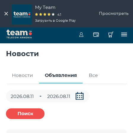
My Team
Просмотреть
4.1
Загрузить в Google Play
Новости
Новости
Объявления
Все
Поиск