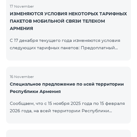
17 November
ИЗМЕНЯЮТСЯ УСЛОВИЯ НЕКОТОРЫХ ТАРИФНЫХ
ПАКЕТОВ МОБИЛЬНОЙ СВЯЗИ ТЕЛЕКОМ
АРМЕНИЯ
С 17 декабря текущего года изменяются условия
следующих тарифных пакетов: Предоплатный
тарифный план «Be Free 2000» будет
переименован в «Be Free 2300». Абонентская плата
составит 2300 драм, вместо прежних 2000 драм.
Абоненты получат 600 минут на все сети РА, США,
16 November
Специальное предложение по всей территории
Канады, Beeline РФ и Tele2 вместо прежних 300
Республики Армения
минут и 14 ГБ интернета вместо прежних 7 ГБ.
Предоплатный тарифный план «Be Free 3000»
Сообщаем, что с 15 ноября 2025 года по 15 февраля
будет переименован в «Be Free 3200». Абонентская
2026 года, на всей территории Республики
пла
Армения (за исключением городов Капан, Горис,
Ноемберян, Раздан, Севан и Чамбарак) тарифные
пакеты COSMO 4 12500, COSMO 4 16500, COSMO 4