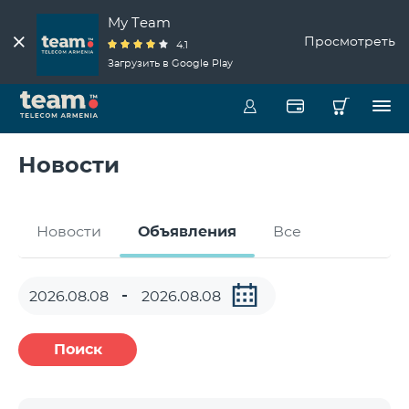
My Team
Просмотреть
4.1
Загрузить в Google Play
Новости
Новости
Объявления
Все
Поиск