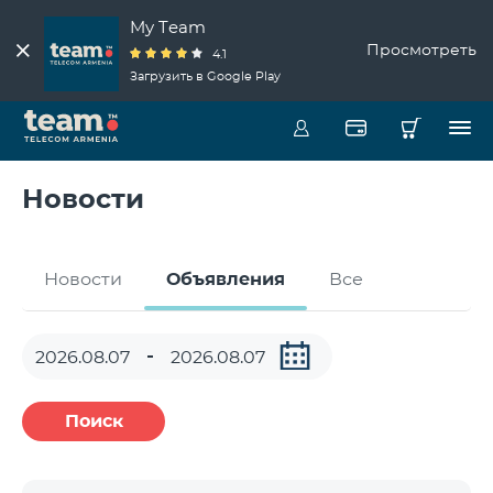
My Team
Просмотреть
4.1
Загрузить в Google Play
Новости
Новости
Объявления
Все
Поиск