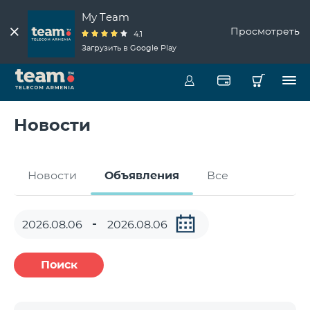
My Team
Просмотреть
4.1
Загрузить в Google Play
Новости
Новости
Объявления
Все
Поиск