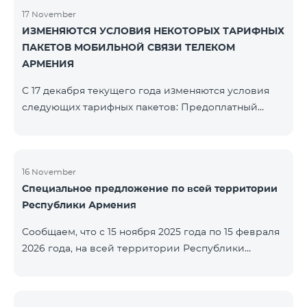
17 November
ИЗМЕНЯЮТСЯ УСЛОВИЯ НЕКОТОРЫХ ТАРИФНЫХ
ПАКЕТОВ МОБИЛЬНОЙ СВЯЗИ ТЕЛЕКОМ
АРМЕНИЯ
С 17 декабря текущего года изменяются условия
следующих тарифных пакетов: Предоплатный
тарифный план «Be Free 2000» будет
переименован в «Be Free 2300». Абонентская плата
составит 2300 драм, вместо прежних 2000 драм.
Абоненты получат 600 минут на все сети РА, США,
16 November
Специальное предложение по всей территории
Канады, Beeline РФ и Tele2 вместо прежних 300
Республики Армения
минут и 14 ГБ интернета вместо прежних 7 ГБ.
Предоплатный тарифный план «Be Free 3000»
Сообщаем, что с 15 ноября 2025 года по 15 февраля
будет переименован в «Be Free 3200». Абонентская
2026 года, на всей территории Республики
пла
Армения (за исключением городов Капан, Горис,
Ноемберян, Раздан, Севан и Чамбарак) тарифные
пакеты COSMO 4 12500, COSMO 4 16500, COSMO 4