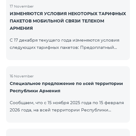
17 November
ИЗМЕНЯЮТСЯ УСЛОВИЯ НЕКОТОРЫХ ТАРИФНЫХ
ПАКЕТОВ МОБИЛЬНОЙ СВЯЗИ ТЕЛЕКОМ
АРМЕНИЯ
С 17 декабря текущего года изменяются условия
следующих тарифных пакетов: Предоплатный
тарифный план «Be Free 2000» будет
переименован в «Be Free 2300». Абонентская плата
составит 2300 драм, вместо прежних 2000 драм.
Абоненты получат 600 минут на все сети РА, США,
16 November
Специальное предложение по всей территории
Канады, Beeline РФ и Tele2 вместо прежних 300
Республики Армения
минут и 14 ГБ интернета вместо прежних 7 ГБ.
Предоплатный тарифный план «Be Free 3000»
Сообщаем, что с 15 ноября 2025 года по 15 февраля
будет переименован в «Be Free 3200». Абонентская
2026 года, на всей территории Республики
пла
Армения (за исключением городов Капан, Горис,
Ноемберян, Раздан, Севан и Чамбарак) тарифные
пакеты COSMO 4 12500, COSMO 4 16500, COSMO 4