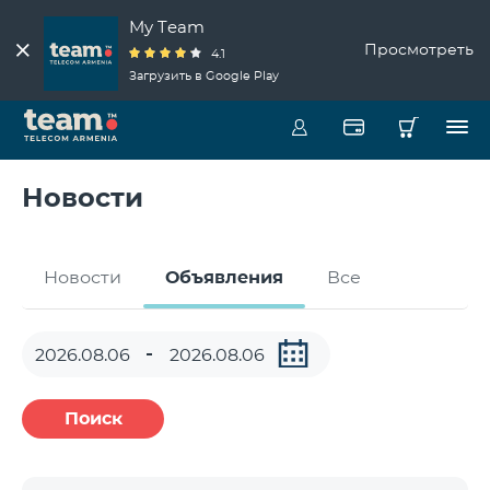
My Team
Просмотреть
4.1
Загрузить в Google Play
Новости
Новости
Объявления
Все
Поиск