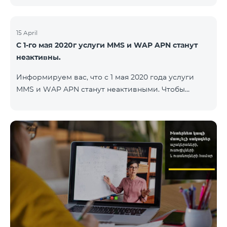
15 April
С 1-го мая 2020г услуги MMS и WAP APN станут
неактивны.
Информируем вас, что с 1 мая 2020 года услуги
MMS и WAP APN станут неактивными. Чтобы
изменить настройки WAP, вам нужно поменять в
настройках интернета APN wap.beeline.am на
internet.beeline.am и удалить поля Port, Proxy,
Password. Подробности: 0611