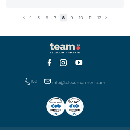
4
5
6
7
8
9
10
11
12
100
info@telecomarmenia.am