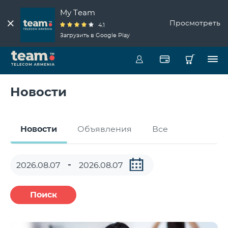
My Team
Просмотреть
4.1
Загрузить в Google Play
Новости
Новости
Объявления
Все
Поиск