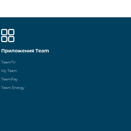
Приложения Team
TeamTV
My Team
TeamPay
Team Energy