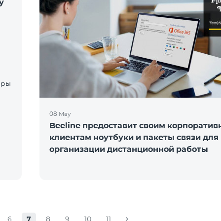
у
08 May
Beeline предоставит своим корпорати
клиентам ноутбуки и пакеты связи для
организации дистанционной работы
6
7
8
9
10
11