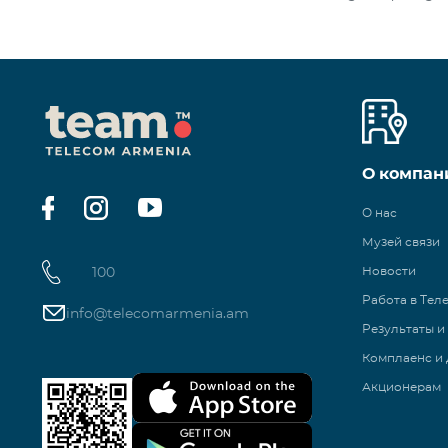
О компан
О нас
Музей связи
100
Новости
Работа в Тел
info@telecomarmenia.am
Результаты и
Комплаенс и 
Акционерам