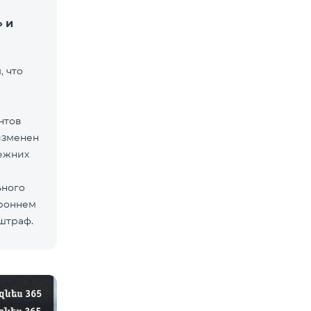
 и
 что
нтов
изменен
ежних
ьного
ороннем
 штраф.