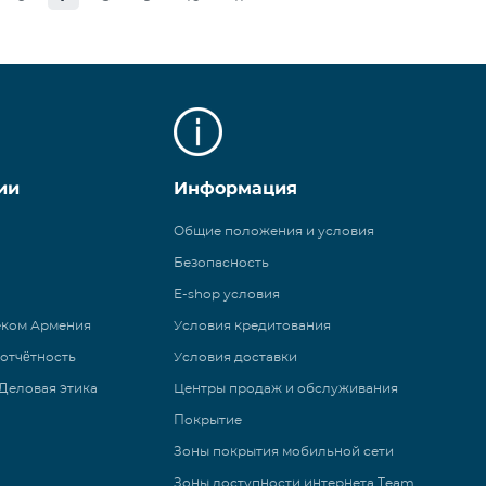
ии
Информация
Общие положения и условия
Безопасность
E-shop условия
еком Армения
Условия кредитования
 отчётность
Условия доставки
Деловая этика
Центры продаж и обслуживания
Покрытие
Зоны покрытия мобильной сети
Зоны доступности интернета Team