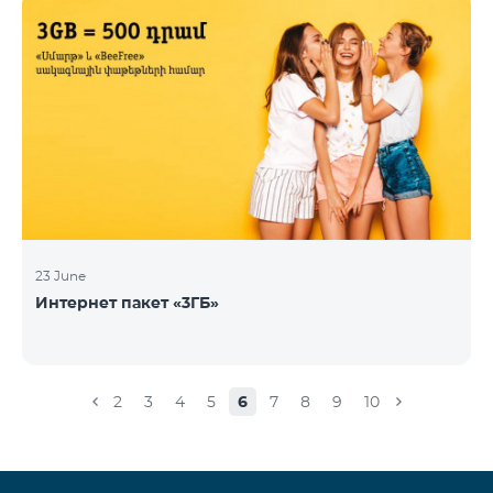
23 June
Интернет пакет «3ГБ»
2
3
4
5
6
7
8
9
10