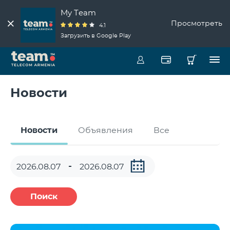
My Team
Просмотреть
4.1
Загрузить в Google Play
Новости
Новости
Объявления
Все
Поиск