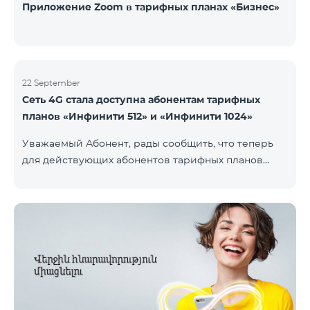
Приложение Zoom в тарифных планах «Бизнес»
22 September
Сеть 4G стала доступна абонентам тарифных
планов «Инфинити 512» и «Инфинити 1024»
Уважаемый Абонент, рады сообщить, что теперь
для действующих абонентов тарифных планов
«Инфинити 512» и «Инфинити 1024» стала доступна
4G сеть. Важно. Если Ваша SIM-карта не
совместима с 4G сетью, то необходимо поменять
её на 4G USIM карту. Стоимость смены SIM-карты
200 драм. Совместимость SIM карты и телефона с
сетью 4G можно проверить, набрав запрос *444# с
мобильного телефона. Ограничения скорости
интернет связи действуют согласно условиям