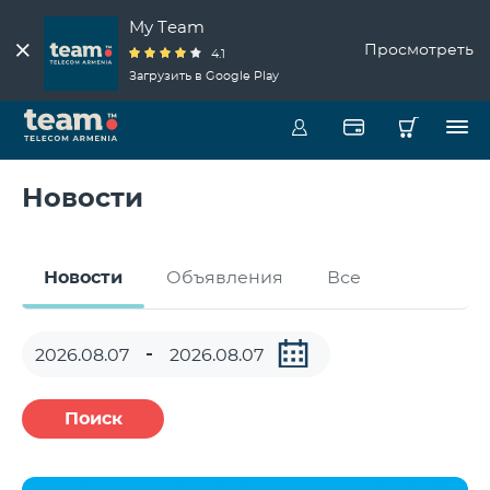
My Team
Просмотреть
4.1
Загрузить в Google Play
Новости
Новости
Объявления
Все
Поиск