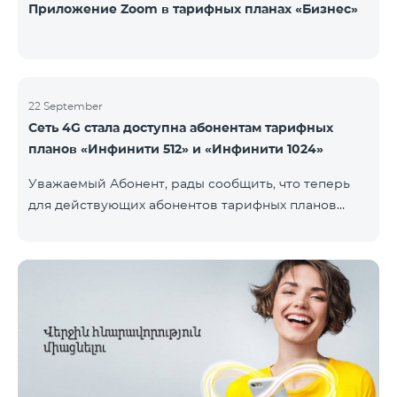
Приложение Zoom в тарифных планах «Бизнес»
22 September
Сеть 4G стала доступна абонентам тарифных
планов «Инфинити 512» и «Инфинити 1024»
Уважаемый Абонент, рады сообщить, что теперь
для действующих абонентов тарифных планов
«Инфинити 512» и «Инфинити 1024» стала доступна
4G сеть. Важно. Если Ваша SIM-карта не
совместима с 4G сетью, то необходимо поменять
её на 4G USIM карту. Стоимость смены SIM-карты
200 драм. Совместимость SIM карты и телефона с
сетью 4G можно проверить, набрав запрос *444# с
мобильного телефона. Ограничения скорости
интернет связи действуют согласно условиям