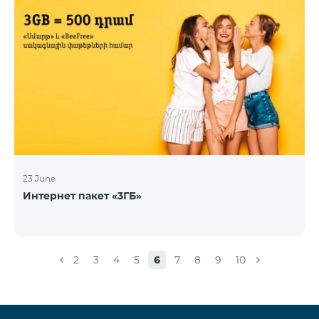
23 June
Интернет пакет «3ГБ»
2
3
4
5
6
7
8
9
10