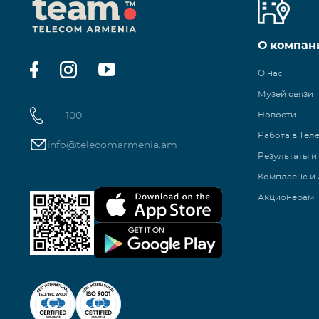
О компан
О нас
Музей связи
100
Новости
Работа в Тел
info@telecomarmenia.am
Результаты и
Комплаенс и 
Акционерам