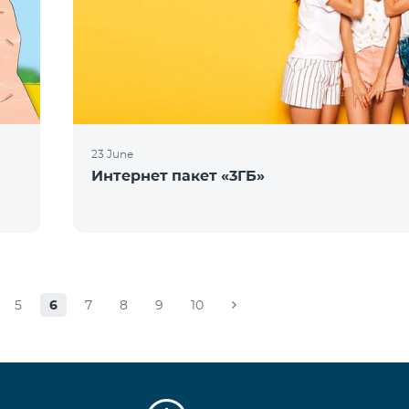
23 June
Интернет пакет «3ГБ»
5
6
7
8
9
10