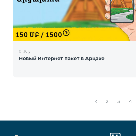
01 July
Новый Интернет пакет в Арцахе
2
3
4