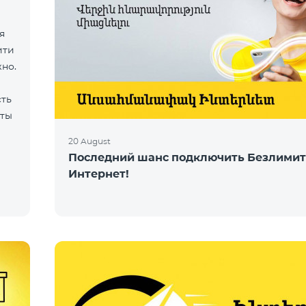
я
ити
жно.
сть
рты
20 August
Последний шанс подключить Безлими
Интернет!