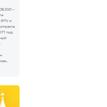
8.2021 –
ля
 IPTV и
онтракта
OTT под
нный
.
ам
мая