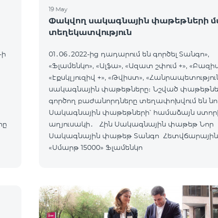
19 May
Փակվող սակագնային փաթեթների մ
տեղեկատվություն
-ի
01․06․2022-ից դադարում են գործել Տանգո»,
«Ֆլամենկո», «Ալֆա», «Ազատ շփում +», «Բազիս
«Էքսկլյուզիվ +», «Թվիստ», «Հանրապետությու
սակագնային փաթեթները։ Նշված փաթեթնե
գործող բաժանորդները տեղափոխվում են նո
Սակագնային փաթեթների՝ համաձայն ստոր
րը
աղյուսակի․ Հին Սակագնային փաթեթ Նոր
Սակագնային փաթեթ Տանգո Հետվճարային
«Սմարթ 15000» Ֆլամենկո