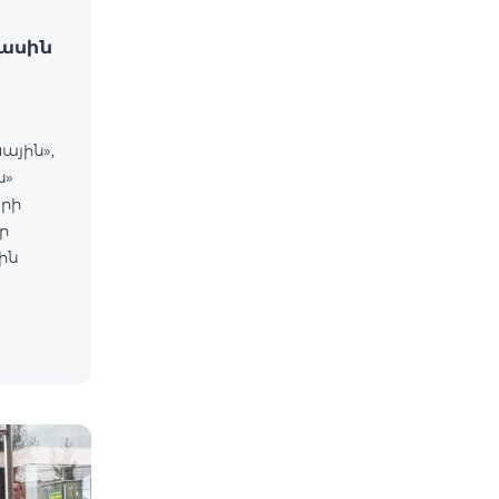
ասին
ային»,
ն»
րի
ր
ին