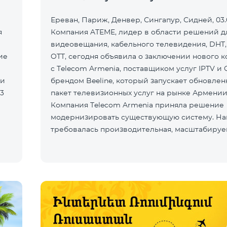
Ереван, Париж, Денвер, Сингапур, Сидней, 03.0
я
Компания ATEME, лидер в области решений д
видеовещания, кабельного телевидения, DHT,
ие
OTT, сегодня объявила о заключении нового к
с Telecom Armenia, поставщиком услуг IPTV и 
ли
брендом Beeline, который запускает обновле
пакет телевизионных услуг на рынке Армении
Компания Telecom Armenia приняла решение
модернизировать существующую систему. Н
требовалась производительная, масштабируе
инфраструктура для пр