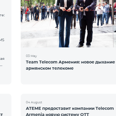
ге:
SMS
03 May
кая
Team Тelecom Армения: новое дыхание
армянском телекоме
04 August
ATEME предоставит компании Telecom
кт
Armenia новую систему OTT