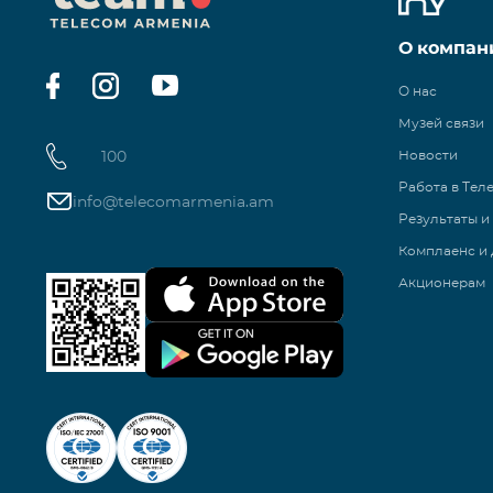
О компан
О нас
Музей связи
100
Новости
Работа в Тел
info@telecomarmenia.am
Результаты и
Комплаенс и 
Акционерам