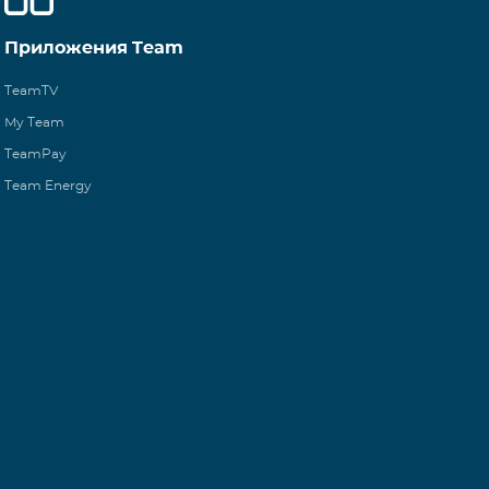
Приложения Team
TeamTV
My Team
TeamPay
Team Energy