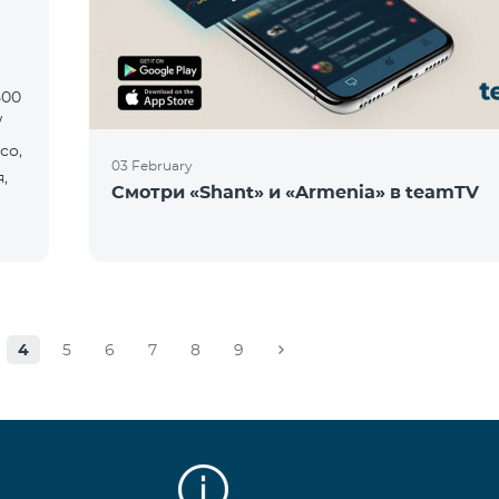
500
/
со,
03 February
,
Смотри «Shant» и «Armenia» в teamTV
4
5
6
7
8
9