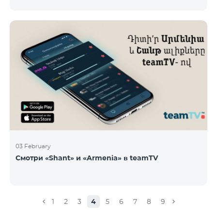
новые тарифы в роуминге: Входящие звонки – 500
драм/минута Исходящие звонки в Армению – 2500
драм/минута Исходящие звонки Международные –
2500 драм/минута Исходящие звонки локальные –
500 драм/минута SMS – 250 драм Интернет – 7000
драм/МБ Список стран: Бермудские острова,
Буркина-Фасо, Кабо-Верде, Куба, Эквоториальная
Гвинея, Эфиопия, Гамбия, Гвинея, Мадага
03 February
Смотри «Shant» и «Armenia» в teamTV
1
2
3
4
5
6
7
8
9