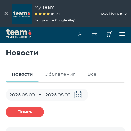
My Team
Просмотреть
4.1
Загрузить в Google Play
Новости
Новости
Объявления
Все
Поиск