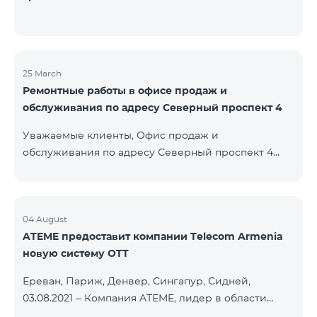
25 March
Ремонтные работы в офисе продаж и
обслуживания по адресу Северный проспект 4
Уважаемые клиенты, Офис продаж и
обслуживания по адресу Северный проспект 4
будет закрыт на ремонт с 26.03.2022 и возобновит
функционирование с 01.05.2022. Приносим
извинения за причиненные неудобства. По
вопросам звоните по номеру 100 или можете
04 August
ATEME предоставит компании Telecom Armenia
подойти в близлежайщие офисы: Амиряна 3 (Пон-
новую систему OTT
Воскр. 09:00-24:00) 900 м., 12 минут ходьбы Абовяна
21 Пон-Воскр. 09:00-24:00) 700 м. 10 минут ходьбы
Ереван, Париж, Денвер, Сингапур, Сидней,
Вы можете ознакомиться с адресами и рабочими
03.08.2021 – Компания ATEME, лидер в области
графиками всех офисов продаж и обсл
решений для видеовещания, кабельного