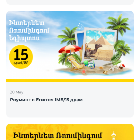
телевидения, DHT, IPTV и OTT, сегодня объявила о
заключении нового контракта с Telecom Armenia,
поставщиком услуг IPTV и OTT под брендом
Beeline, который запускает обновленный пакет
телевизионных услуг на рынке Армении.
Компания Telecom Armenia приняла решение
модернизировать существующую систему. Нам
требовалась производительная, масштабируемая
инфраструктура для пр
20 May
Роуминг в Египте: 1МБ/15 драм