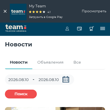
My Team
Просмотреть
4.1
Загрузить в Google Play
Новости
Новости
Объявления
Все
Поиск