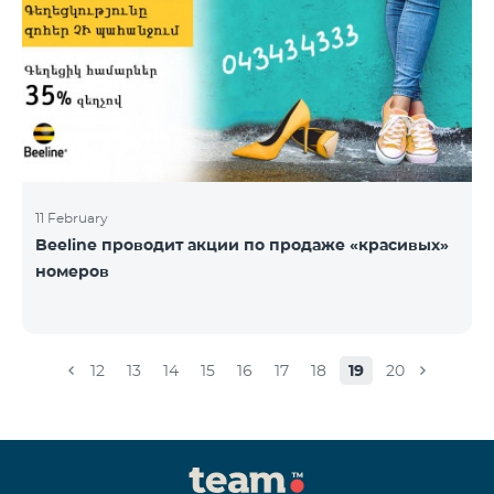
11 February
Beeline проводит акции по продаже «красивых»
номеров
12
13
14
15
16
17
18
19
20