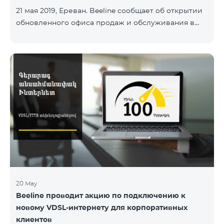
21 мая 2019, Ереван. Beeline сообщает об открытии
обновленного офиса продаж и обслуживания в
ереванском аэропорту «Звартноц». Офис
действует в зале прилетов, доступен для всех
посетителей и работает круглосуточно и без
перерывов. «С сегодняшнего дня наших клиентов
в аэропорту будет встречать наш обновленный
офис продаж и обслуживания. Жизнь в аэропорту
кипит 24 часа в сутки, и в любое время дня и ночи
в нашем офисе клиенты могут быстро и
максимально комфортно подготовиться к
путешествию, а гос
20 May
Beeline проводит акцию по подключению к
новому VDSL-интернету для корпоративных
клиентов