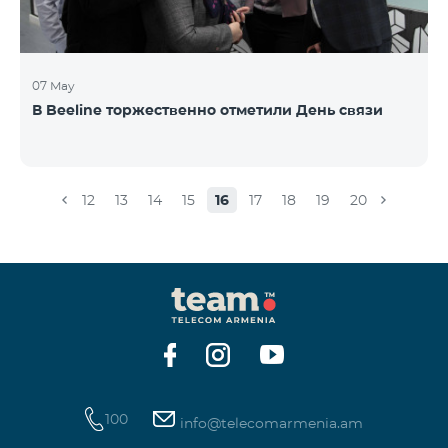
07 May
В Beeline торжественно отметили День связи
12
13
14
15
16
17
18
19
20
100
info@telecomarmenia.am