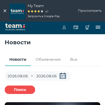
My Team
Просмотреть
4.1
Загрузить в Google Play
Новости
Новости
Объявления
Все
Поиск