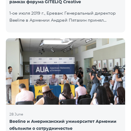
рамках форума GITELIQ Creative
1-ое июля 2019 г., Ереван: Генеральный директор
Beeline в Армении Андрей Пятахин принял
участие на третьем форуме GITELIQ Creative.
Руководитель компании прочел лекцию на тему
"Новые технологии - новые возможности". Третий
GITELIQ Creative форум проходил в головном
офисе AGBU Armenia. Форум является рядом
мероприятий в Армении в совершенно новом
формате. Он предоставляет возможность
приобрести знания об актуальных и интересных
темах и познакомиться с ведущими
специалистами разных сфер, с
28 June
Beeline и Американский университет Армении
объявили о сотрудничестве