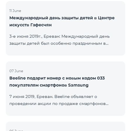
11 June
Международный день защиты детей в Центре
искусств Гафесчян
3-е июня 2019г., Ереван: Международный день
защиты детей был особенно праздничным в
Центре искусств Гафесчян (ЦИГ) в этом году, так
как в 2019 году Центр отмечает десятилетнюю
годовщину. По этому случаю более 200
школьников представили логотип ЦИГ с
07 June
Beeline подарит номер с новым кодом 033
указанием 10-летней годовщины в начале с
покупателям смартфонов Samsung
помощью воздушных шариков, а затем с помощью
фонариков. Кроме того, дети подготовили флаги с
7 июня 2019, Ереван. Beeline объявляет о
изображением произведений ЦИГ в саду
проведении акции по продаже смартфонов
скульптур Гафесчян в рамках творческой
Samsung серии Galaxy А. Клиенты, купившие один
программы «Твой флаг»
из смартфонов популярной линейки до 20 августа
2019 года, получат 25 ГБ мобильного интернета и