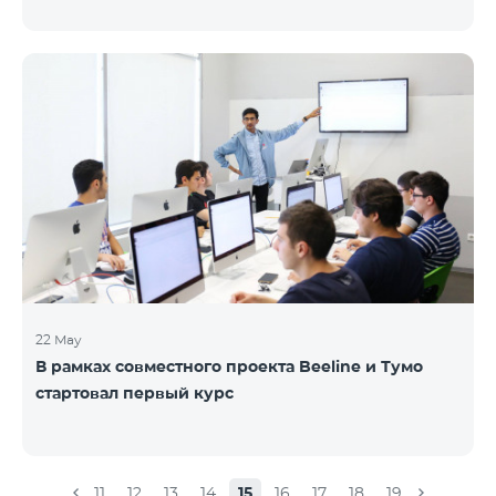
22 May
В рамках совместного проекта Beeline и Тумо
стартовал первый курс
11
12
13
14
15
16
17
18
19