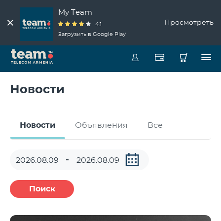
My Team
Просмотреть
4.1
Загрузить в Google Play
Новости
Новости
Объявления
Все
Поиск