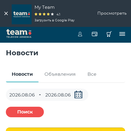
My Team
Просмотреть
4.1
Загрузить в Google Play
Новости
Новости
Объявления
Все
Поиск