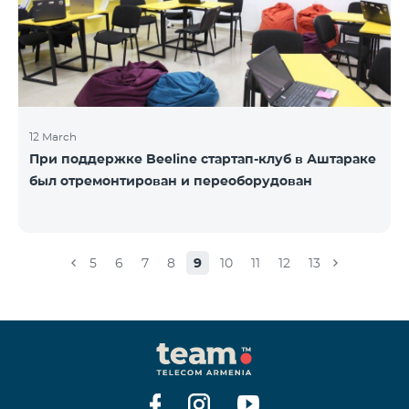
12 March
При поддержке Beeline стартап-клуб в Аштараке
был отремонтирован и переоборудован
5
6
7
8
9
10
11
12
13