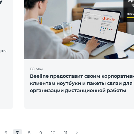
у
08 May
Beeline предоставит своим корпорати
клиентам ноутбуки и пакеты связи для
организации дистанционной работы
6
7
8
9
10
11