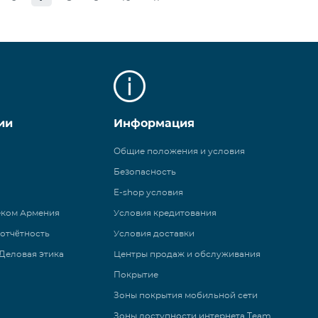
ии
Информация
Общие положения и условия
Безопасность
E-shop условия
еком Армения
Условия кредитования
 отчётность
Условия доставки
Деловая этика
Центры продаж и обслуживания
Покрытие
Зоны покрытия мобильной сети
Зоны доступности интернета Team