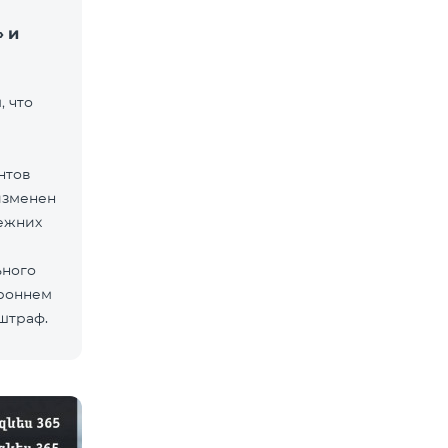
 и
 что
нтов
изменен
ежних
ьного
ороннем
 штраф.