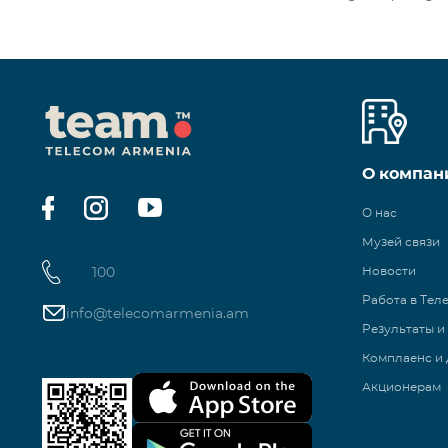
О компан
О нас
Музей связи
100
Новости
Работа в Тел
info@telecomarmenia.am
Результаты и
Комплаенс и 
Акционерам