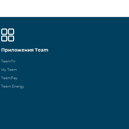
Приложения Team
TeamTV
My Team
TeamPay
Team Energy