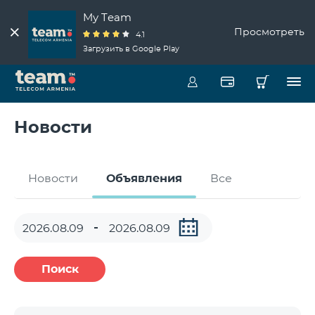
My Team
Просмотреть
4.1
Загрузить в Google Play
Новости
Новости
Объявления
Все
Поиск