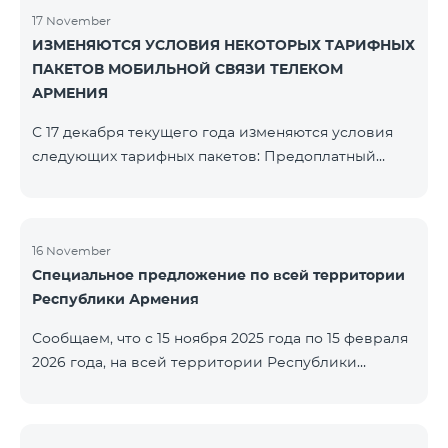
17 November
ИЗМЕНЯЮТСЯ УСЛОВИЯ НЕКОТОРЫХ ТАРИФНЫХ
ПАКЕТОВ МОБИЛЬНОЙ СВЯЗИ ТЕЛЕКОМ
АРМЕНИЯ
С 17 декабря текущего года изменяются условия
следующих тарифных пакетов: Предоплатный
тарифный план «Be Free 2000» будет
переименован в «Be Free 2300». Абонентская плата
составит 2300 драм, вместо прежних 2000 драм.
Абоненты получат 600 минут на все сети РА, США,
16 November
Специальное предложение по всей территории
Канады, Beeline РФ и Tele2 вместо прежних 300
Республики Армения
минут и 14 ГБ интернета вместо прежних 7 ГБ.
Предоплатный тарифный план «Be Free 3000»
Сообщаем, что с 15 ноября 2025 года по 15 февраля
будет переименован в «Be Free 3200». Абонентская
2026 года, на всей территории Республики
пла
Армения (за исключением городов Капан, Горис,
Ноемберян, Раздан, Севан и Чамбарак) тарифные
пакеты COSMO 4 12500, COSMO 4 16500, COSMO 4