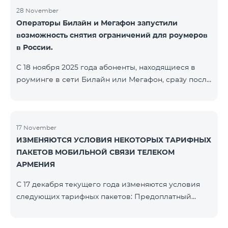
28 November
Операторы Билайн и Мегафон запустили
возможность снятия ограничений для роумеров
в России.
С 18 ноября 2025 года абоненты, находящиеся в
роуминге в сети Билайн или Мегафон, сразу после
регистрации в соответствующих сетях получают
SMS-сообщение со ссылкой на страницу с
прохождением Captcha-проверки. После её
успешного завершения доступ к интернету и SMS
17 November
ИЗМЕНЯЮТСЯ УСЛОВИЯ НЕКОТОРЫХ ТАРИФНЫХ
восстанавливается автоматически. Обращаем
ПАКЕТОВ МОБИЛЬНОЙ СВЯЗИ ТЕЛЕКОМ
внимание, что ссылка Captcha работает только при
АРМЕНИЯ
подключении к мобильной сети данных
операторов. Для корректной идентификации Wi-
С 17 декабря текущего года изменяются условия
Fi и VPN должны быть отключен
следующих тарифных пакетов: Предоплатный
тарифный план «Be Free 2000» будет
переименован в «Be Free 2300». Абонентская плата