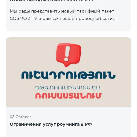
Team. Телевизионная услуга предоставляется без
Мы рады представить новый тарифный пакет
ТВ-приставки — доступ осуществляется через
COSMO 3 TV в рамках нашей проводной сети,
приложение TeamTV Smart. Стоимость
который объединяет интернет, телевидение и
фиксированную телефонию — современное
решение для вашего дома. Пакет будет доступен в
городах Варденис и Гавар до 15 ноября 2025 года
включительно. В пакет COSMO 3 TV входит:
Интернет: скорость до 50 Мбит/с Телевидение: до
80 каналов через приложение TeamTV Smart
Фиксированная телефония: 180 минут на звонки
внутри фиксированной сети Team Телевизионная
услуг
08 October
Ограничения услуг роуминга в РФ