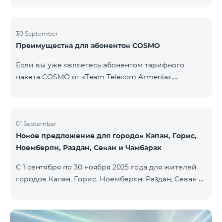
30 September
Преимущества для абонентов COSMO
Если вы уже являетесь абонентом тарифного
пакета COSMO от «Team Telecom Armenia»,
воспользуйтесь специальным предложением для
приобретения умных устройств для дома.
Автоматизируйте освещение, отопление и
систему безопасности — всего одним касанием и с
01 September
Новое предложение для городов Капан, Горис,
безлимитным интернетом благодаря устройствам
Ноемберян, Раздан, Севан и Чамбарак
Aqara от Smart Place. Все действующие абоненты
пакетов услуг COSMO имеют возможность
С 1 сентября по 30 ноября 2025 года для жителей
приобрести умные устройства бренда Aqara на
городов Капан, Горис, Ноемберян, Раздан, Севан и
особых условиях. Устройства доступны в салоне
Чамбарак доступен тарифный пакет COSMO 4
Team Pla
Regional по цене 9 900 драм с 25% скидкой на срок
12 месяцев при условии 12-месячной подписки։