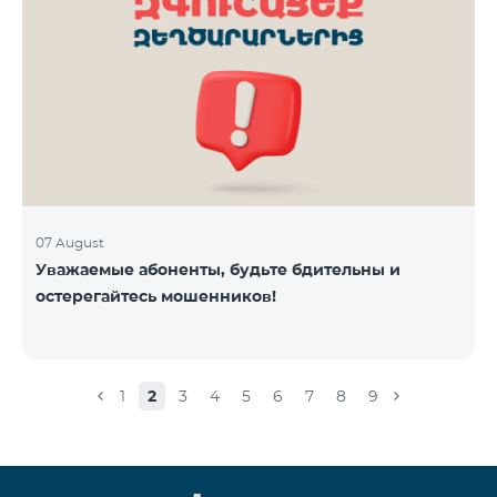
07 August
Уважаемые абоненты, будьте бдительны и
остерегайтесь мошенников!
1
2
3
4
5
6
7
8
9