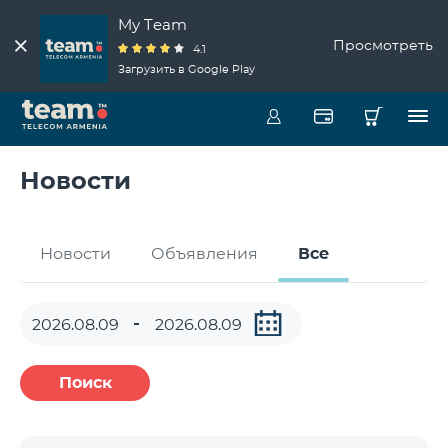
My Team
Просмотреть
4.1
Загрузить в Google Play
Новости
Новости
Объявления
Все
Поиск