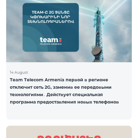
Название пакета Стандартная цена Стоимость со
скидкой на 1–12 месяцев COSMO 4 9900
Региональный 9900 драм/мес 7425 драм/мес С
подробным описанием включённых услуг COSMO
вы можете ознакомиться по ссылк
14 August
Team Telecom Armenia первой в регионе
отключит сеть 2G, заменив ее передовыми
технологиями․ Действует специальная
программа предоставления новых телефонов