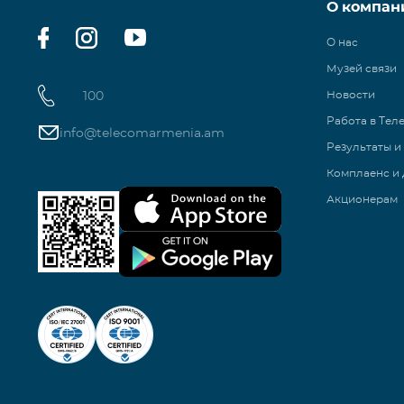
О компан
О нас
Музей связи
100
Новости
Работа в Тел
info@telecomarmenia.am
Результаты и
Комплаенс и 
Акционерам