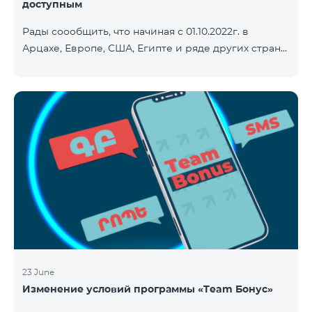
доступным
Рады соообщить, что начиная с 01.10.2022г. в
Арцахе, Европе, США, Египте и ряде других стран
будет действовать новый сниженный тариф на
Интернет - 9 драм за 1МБ. Входящие и исходящие
звонки в Армению звонки – 150 драм/минута.
Исходящие звонки локальные – 500 драм/минута.
SMS – 150 драм. Полный список стран: Арцах,
Албания, Австралия, Австрия, Бельгия, Болгария,
Босния и Герцеговина, Великобритания, Венгрия,
Германия, Греция, Дания, Джерси, Египет,
Ирландия, Исландия, Испани
23 June
Изменение условий программы «Team Бонус»