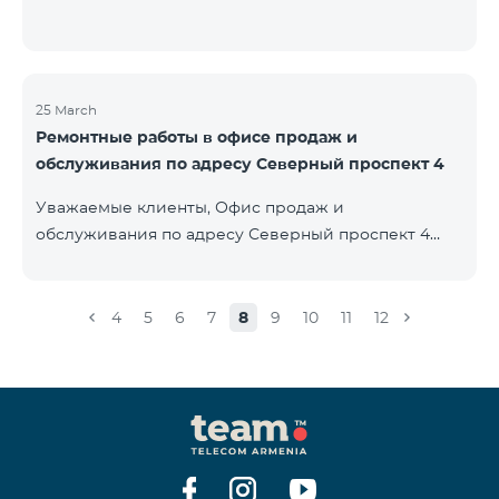
25 March
Ремонтные работы в офисе продаж и
обслуживания по адресу Северный проспект 4
Уважаемые клиенты, Офис продаж и
обслуживания по адресу Северный проспект 4
будет закрыт на ремонт с 26.03.2022 и возобновит
функционирование с 01.05.2022. Приносим
извинения за причиненные неудобства. По
4
5
6
7
8
9
10
11
12
вопросам звоните по номеру 100 или можете
подойти в близлежайщие офисы: Амиряна 3 (Пон-
Воскр. 09:00-24:00) 900 м., 12 минут ходьбы Абовяна
21 Пон-Воскр. 09:00-24:00) 700 м. 10 минут ходьбы
Вы можете ознакомиться с адресами и рабочими
графиками всех офисов продаж и обсл