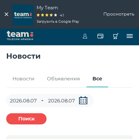
My Team
Просмотреть
4.1
Загрузить в Google Play
Новости
Новости
Объявления
Все
Поиск