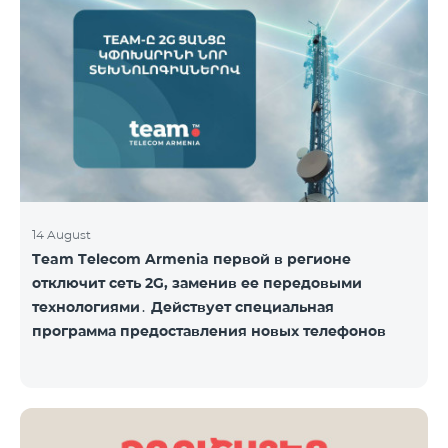
Название пакета Стандартная цена Стоимость со
скидкой на 1–12 месяцев COSMO 4 9900
Региональный 9900 драм/мес 7425 драм/мес С
подробным описанием включённых услуг COSMO
вы можете ознакомиться по ссылк
14 August
Team Telecom Armenia первой в регионе
отключит сеть 2G, заменив ее передовыми
технологиями․ Действует специальная
программа предоставления новых телефонов