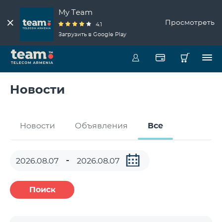
My Team
Просмотреть
4.1
Загрузить в Google Play
Новости
Новости
Объявления
Все
Поиск