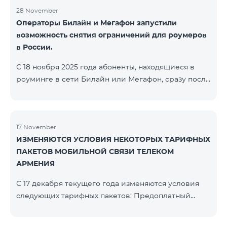
28 November
Операторы Билайн и Мегафон запустили
возможность снятия ограничений для роумеров
в России.
С 18 ноября 2025 года абоненты, находящиеся в
роуминге в сети Билайн или Мегафон, сразу после
регистрации в соответствующих сетях получают
SMS-сообщение со ссылкой на страницу с
прохождением Captcha-проверки. После её
успешного завершения доступ к интернету и SMS
17 November
ИЗМЕНЯЮТСЯ УСЛОВИЯ НЕКОТОРЫХ ТАРИФНЫХ
восстанавливается автоматически. Обращаем
ПАКЕТОВ МОБИЛЬНОЙ СВЯЗИ ТЕЛЕКОМ
внимание, что ссылка Captcha работает только при
АРМЕНИЯ
подключении к мобильной сети данных
операторов. Для корректной идентификации Wi-
С 17 декабря текущего года изменяются условия
Fi и VPN должны быть отключен
следующих тарифных пакетов: Предоплатный
тарифный план «Be Free 2000» будет
переименован в «Be Free 2300». Абонентская плата