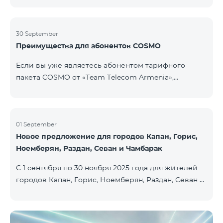
30 September
Преимущества для абонентов COSMO
Если вы уже являетесь абонентом тарифного
пакета COSMO от «Team Telecom Armenia»,
воспользуйтесь специальным предложением для
приобретения умных устройств для дома.
Автоматизируйте освещение, отопление и
систему безопасности — всего одним касанием и с
01 September
Новое предложение для городов Капан, Горис,
безлимитным интернетом благодаря устройствам
Ноемберян, Раздан, Севан и Чамбарак
Aqara от Smart Place. Все действующие абоненты
пакетов услуг COSMO имеют возможность
С 1 сентября по 30 ноября 2025 года для жителей
приобрести умные устройства бренда Aqara на
городов Капан, Горис, Ноемберян, Раздан, Севан и
особых условиях. Устройства доступны в салоне
Чамбарак доступен тарифный пакет COSMO 4
Team Pla
Regional по цене 9 900 драм с 25% скидкой на срок
12 месяцев при условии 12-месячной подписки։