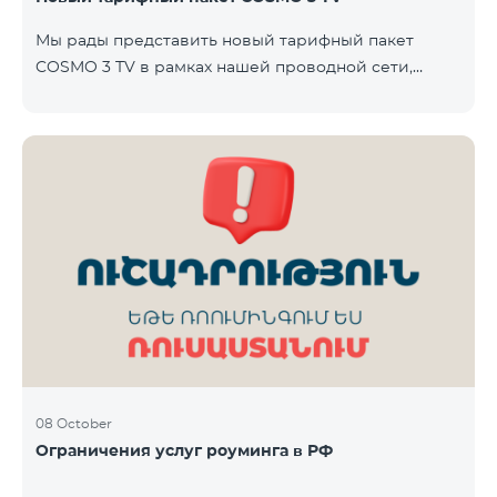
Team. Телевизионная услуга предоставляется без
Мы рады представить новый тарифный пакет
ТВ-приставки — доступ осуществляется через
COSMO 3 TV в рамках нашей проводной сети,
приложение TeamTV Smart. Стоимость
который объединяет интернет, телевидение и
фиксированную телефонию — современное
решение для вашего дома. Пакет будет доступен в
городах Варденис и Гавар до 15 ноября 2025 года
включительно. В пакет COSMO 3 TV входит:
Интернет: скорость до 50 Мбит/с Телевидение: до
80 каналов через приложение TeamTV Smart
Фиксированная телефония: 180 минут на звонки
внутри фиксированной сети Team Телевизионная
услуг
08 October
Ограничения услуг роуминга в РФ