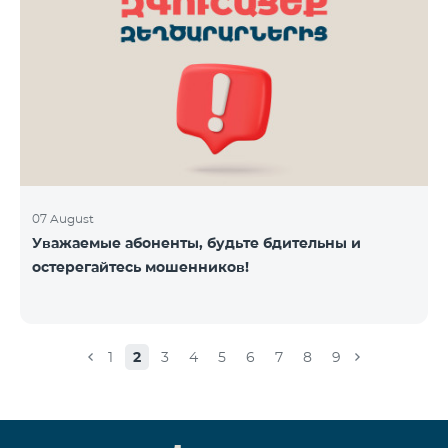
07 August
Уважаемые абоненты, будьте бдительны и
остерегайтесь мошенников!
1
2
3
4
5
6
7
8
9