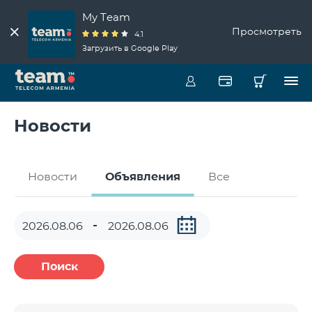
My Team
Просмотреть
4.1
Загрузить в Google Play
Новости
Новости
Объявления
Все
Поиск