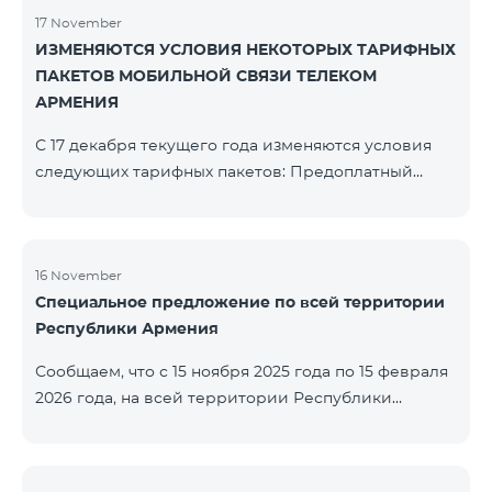
17 November
ИЗМЕНЯЮТСЯ УСЛОВИЯ НЕКОТОРЫХ ТАРИФНЫХ
ПАКЕТОВ МОБИЛЬНОЙ СВЯЗИ ТЕЛЕКОМ
АРМЕНИЯ
С 17 декабря текущего года изменяются условия
следующих тарифных пакетов: Предоплатный
тарифный план «Be Free 2000» будет
переименован в «Be Free 2300». Абонентская плата
составит 2300 драм, вместо прежних 2000 драм.
Абоненты получат 600 минут на все сети РА, США,
16 November
Специальное предложение по всей территории
Канады, Beeline РФ и Tele2 вместо прежних 300
Республики Армения
минут и 14 ГБ интернета вместо прежних 7 ГБ.
Предоплатный тарифный план «Be Free 3000»
Сообщаем, что с 15 ноября 2025 года по 15 февраля
будет переименован в «Be Free 3200». Абонентская
2026 года, на всей территории Республики
пла
Армения (за исключением городов Капан, Горис,
Ноемберян, Раздан, Севан и Чамбарак) тарифные
пакеты COSMO 4 12500, COSMO 4 16500, COSMO 4