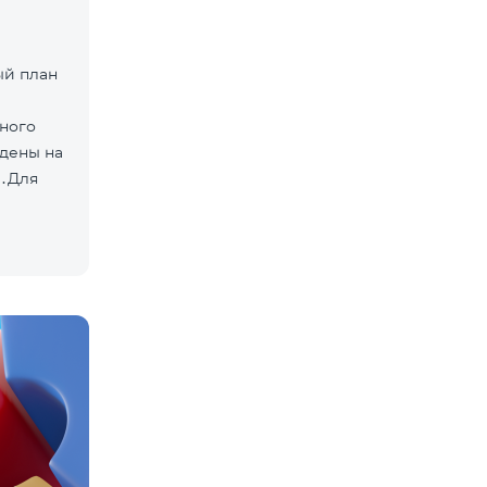
ый план
нного
дены на
»․Для