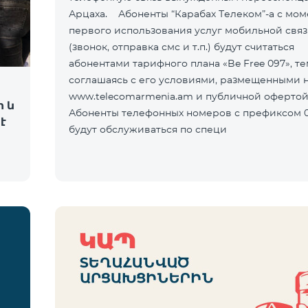
Арцаха. Абоненты “Карабах Телеком”-а с мом
первого использования услуг мобильной свя
(звонок, отправка смс и т.п.) будут считаться
абонентами тарифного плана «Be Free 097», т
соглашаясь с его условиями, размещенными н
www.telecomarmenia.am и публичной оферто
ի և
Абоненты телефонных номеров с префиксом 0
է
будут обслуживаться по специ