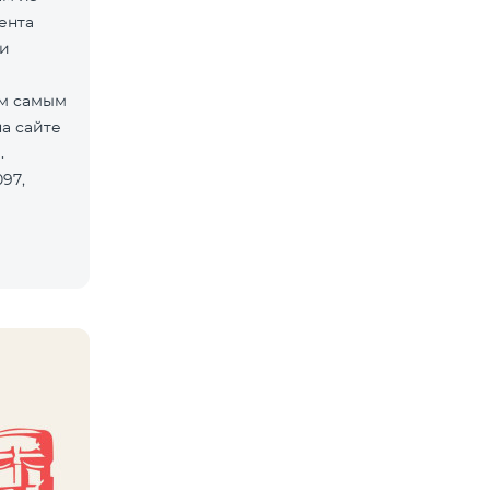
ента
зи
ем самым
а сайте
й.
97,