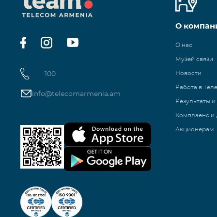
О компан
О нас
Музей связи
100
Новости
Работа в Тел
info@telecomarmenia.am
Результаты и
Комплаенс и 
Акционерам