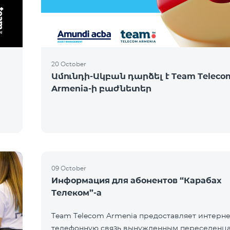
20 October
Ամունդի-Ակբան դարձել է Team Teleco
Armenia-ի բաժնետեր
09 October
Информация для абонентов “Карабах
Телеком”-а
Team Telecom Armenia предоставляет интерне
телефонную связь вынужденным переселенца