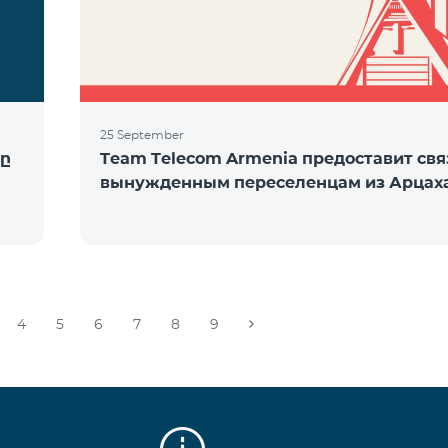
25 September
ը
Team Telecom Armenia предоставит свя
вынужденным переселенцам из Арцах
4
5
6
7
8
9