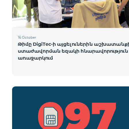
16 October
Թիմը DigiTec-ի այցելուներին աշխատանք
ստաժավորման եզակի հնարավորություն 
առաջարկում