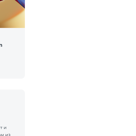
m
т и
м из