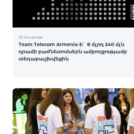
02 November
Team Telecom Armenia-ի` 8 մլրդ 240 մլն
դրամի բաժնետոմսերն ամբողջությամբ
տեղաբաշխվեցին