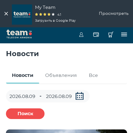
My Team
Просмотреть
4.1
Загрузить в Google Play
Новости
Новости
Объявления
Все
Поиск