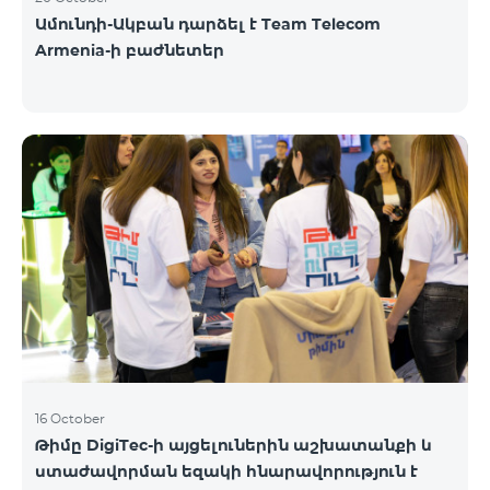
Ամունդի-Ակբան դարձել է Team Telecom
Armenia-ի բաժնետեր
16 October
Թիմը DigiTec-ի այցելուներին աշխատանքի և
ստաժավորման եզակի հնարավորություն է