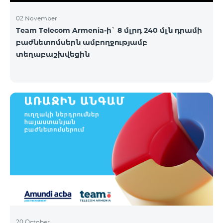
02 November
Team Telecom Armenia-ի` 8 մլրդ 240 մլն դրամի
բաժնետոմսերն ամբողջությամբ
տեղաբաշխվեցին
20 October