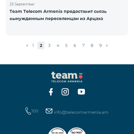
25 September
Team Telecom Armenia предоставит связь
вынужденным переселенцам из Арцаха
1
2
3
4
5
6
7
8
9
100
info@telecomarmenia.am