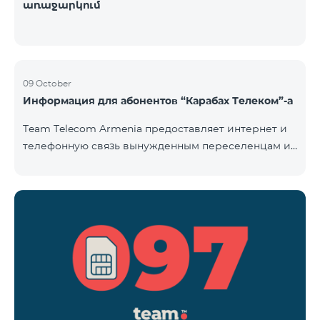
առաջարկում
09 October
Информация для абонентов “Карабах Телеком”-а
Team Telecom Armenia предоставляет интернет и
телефонную связь вынужденным переселенцам из
Арцаха. Абоненты “Карабах Телеком”-а с момента
первого использования услуг мобильной связи
(звонок, отправка смс и т.п.) будут считаться
абонентами тарифного плана «Be Free 097», тем
самым соглашаясь с его условиями,
размещенными на сайте www.telecomarmenia.am и
публичной офертой. Абоненты телефонных
номеров с префиксом 097, будут обслуживаться по
специ