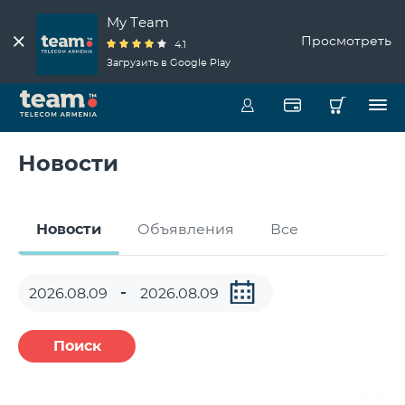
My Team
Просмотреть
4.1
Загрузить в Google Play
Новости
Новости
Объявления
Все
Поиск