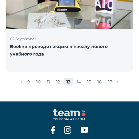
02 September
Beeline проводит акцию к началу нового
учебного года
9
10
11
12
13
14
15
16
17