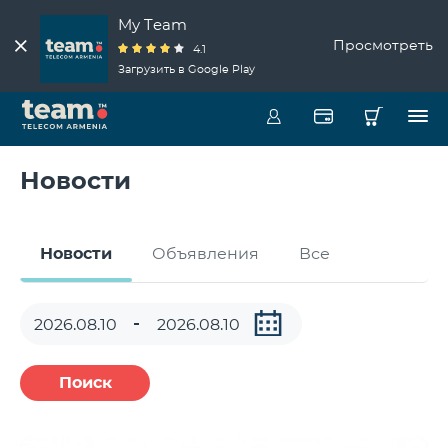
My Team
Просмотреть
4.1
Загрузить в Google Play
Новости
Новости
Объявления
Все
Поиск