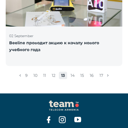
02 September
Beeline проводит акцию к началу нового
учебного года
9
10
11
12
13
14
15
16
17