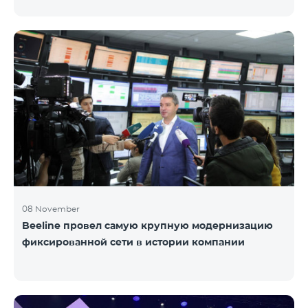
услугами передачи данных в роуминге, будет
заблокирована возможность пользования
мобильными сетями со стороны турецких
операторов. Постоянным пользователем услуг
передачи данных считается тот абонент, который с
одним и тем же телефонным аппаратом (кодом
IMEI) пользуется услугами роуминга 91 и более
суммарных дней в течение 120 дней. Исходя из
требований закона Турции, Team предупреждает
своих а
08 November
Beeline провел самую крупную модернизацию
фиксированной сети в истории компании