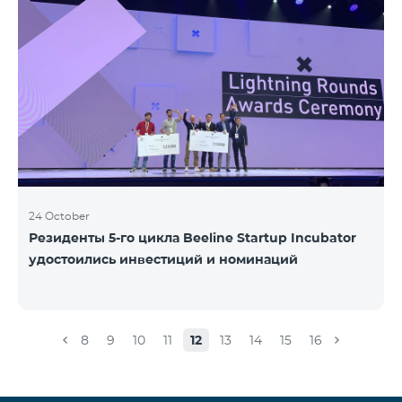
24 October
Резиденты 5-го цикла Beeline Startup Incubator
удостоились инвестиций и номинаций
8
9
10
11
12
13
14
15
16