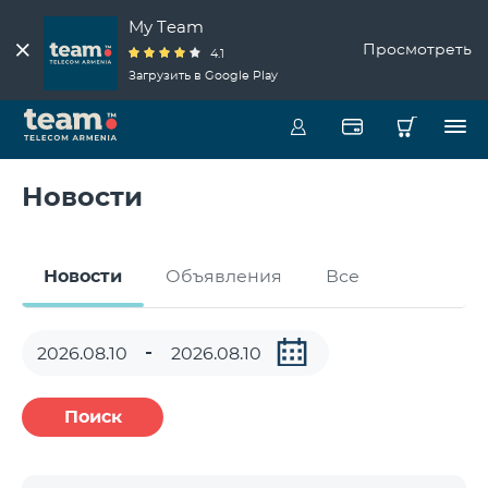
My Team
Просмотреть
4.1
Загрузить в Google Play
Новости
Новости
Объявления
Все
Поиск