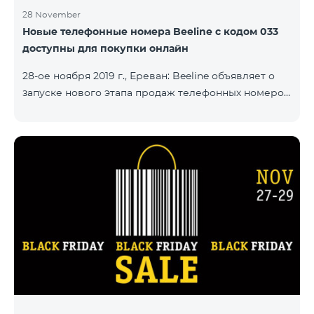
28 November
Новые телефонные номера Beeline с кодом 033
доступны для покупки онлайн
28-ое ноября 2019 г., Ереван: Beeline объявляет о
запуске нового этапа продаж телефонных номеров
с кодом 033. Ряд новых номеров с кодом 033 уже
доступны на сайте number.beeline.am. Заказать
телефонный номер с кодом 033 можно при
подключении какого-либо из пакетов «Смарт».
"Beeline продолжает развивать в Армении
направления онлайн продаж. Через наш сайт
абоненты с легкостью могут купить
предпочитаемые ими телефонные номера, и
номер будет доставлен по указанному
покупателем адресу. Кр