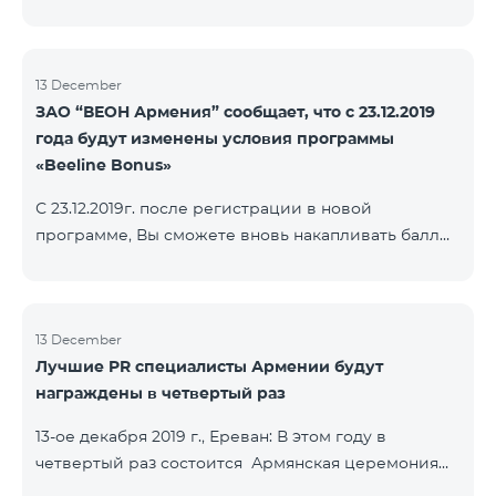
13 December
ЗАО “ВЕОН Армения” сообщает, что с 23.12.2019
года будут изменены условия программы
«Beeline Bonus»
С 23.12.2019г. после регистрации в новой
программе, Вы сможете вновь накапливать баллы
согласно условиям новой программы. Для
абонентов, действующей программы Beeline Bonus
накопление баллов будет приостановлено с 17-го
декабря 2019г. Абоненты статусов Gold и VIP
13 December
Лучшие PR специалисты Армении будут
перейдут в новую программу со своим статусом.
награждены в четвертый раз
При регистрации в новой программе абоненты
статуса Silver получат статус в согласно условиям
13-ое декабря 2019 г., Ереван: В этом году в
новой бонусной программы.
четвертый раз состоится Армянская церемония
награждения PR по инициативе научно-