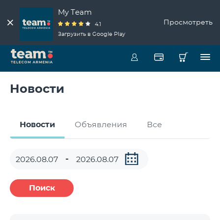
My Team
Просмотреть
4.1
Загрузить в Google Play
Новости
Новости
Объявления
Все
Поиск