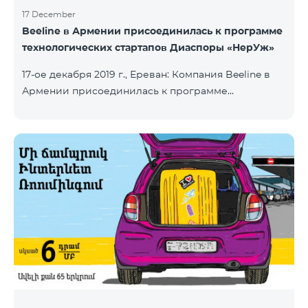
17 December
Beeline в Армении присоединилась к программе
технологических стартапов Диаспоры «НерУж»
17-ое декабря 2019 г., Ереван: Компания Beeline в
Армении присоединилась к программе
технологических стартапов диаспоры «НерУж»,
реализуемой совместно с Министерством
высокотехнологичной промышленности РА и
офисом главного комиссара по делам диаспоры
РА. Основная цель программы - привлечение
талантливых предпринимателей, инженеров из
диаспоры, стимулирование репатриации, а также
развитие стартап-экосистемы в Армении.
Программа позволяет превратить
технологические идеи и проекты прож