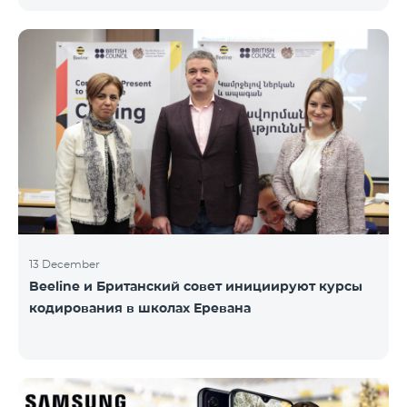
информационного НПО «Армянская PR-
ассоциация» и при содействии Beeline.
Награждение проводится с целью дать оценку
проделанной работе в сфере общественных
связей и коммуникаций, одновременно озвучить
имеющиеся в сфере проблемы, достижения и
вызовы. Армянская PR-ассоциация в течение года
проводила мониторинг происходящих в этой
области событий на основе
13 December
Beeline и Британский совет инициируют курсы
кодирования в школах Еревана