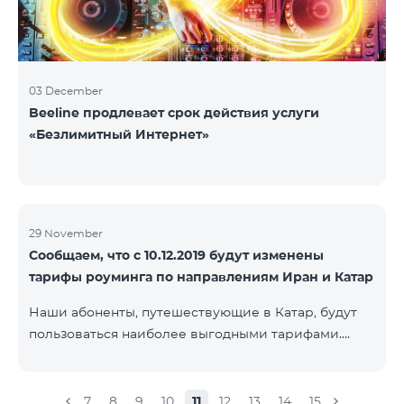
03 December
Beeline продлевает срок действия услуги
«Безлимитный Интернет»
29 November
Сообщаем, что с 10.12.2019 будут изменены
тарифы роуминга по направлениям Иран и Катар
Наши абоненты, путешествующие в Катар, будут
пользоваться наиболее выгодными тарифами.
Стоимость одной минуты входящих и исходящих
звонков в Армению составит 150 драм, стоимость
одной минуты локальных звонков - 500 драм,
7
8
9
10
11
12
13
14
15