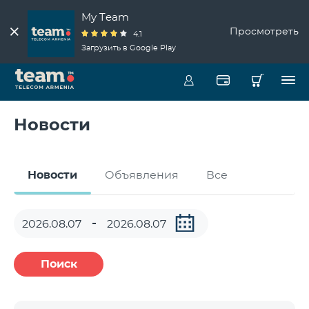
My Team
Просмотреть
4.1
Загрузить в Google Play
Новости
Новости
Объявления
Все
Поиск