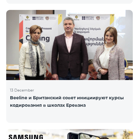
информационного НПО «Армянская PR-
ассоциация» и при содействии Beeline.
Награждение проводится с целью дать оценку
проделанной работе в сфере общественных
связей и коммуникаций, одновременно озвучить
имеющиеся в сфере проблемы, достижения и
вызовы. Армянская PR-ассоциация в течение года
проводила мониторинг происходящих в этой
области событий на основе
13 December
Beeline и Британский совет инициируют курсы
кодирования в школах Еревана