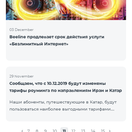
03 December
Beeline продлевает срок действия услуги
«Безлимитный Интернет»
29 November
Сообщаем, что с 10.12.2019 будут изменены
тарифы роуминга по направлениям Иран и Катар
Наши абоненты, путешествующие в Катар, будут
пользоваться наиболее выгодными тарифами.
Стоимость одной минуты входящих и исходящих
звонков в Армению составит 150 драм, стоимость
одной минуты локальных звонков - 500 драм,
7
8
9
10
11
12
13
14
15