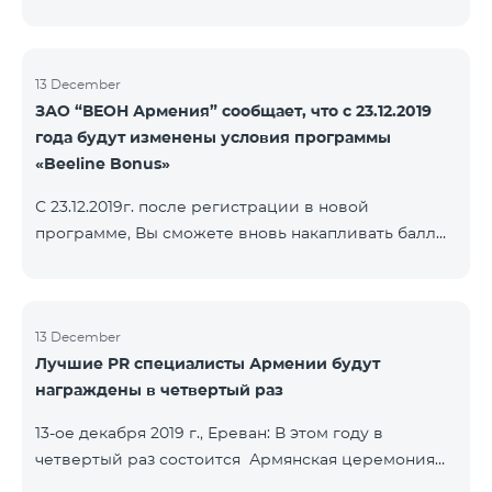
13 December
ЗАО “ВЕОН Армения” сообщает, что с 23.12.2019
года будут изменены условия программы
«Beeline Bonus»
С 23.12.2019г. после регистрации в новой
программе, Вы сможете вновь накапливать баллы
согласно условиям новой программы. Для
абонентов, действующей программы Beeline Bonus
накопление баллов будет приостановлено с 17-го
декабря 2019г. Абоненты статусов Gold и VIP
13 December
Лучшие PR специалисты Армении будут
перейдут в новую программу со своим статусом.
награждены в четвертый раз
При регистрации в новой программе абоненты
статуса Silver получат статус в согласно условиям
13-ое декабря 2019 г., Ереван: В этом году в
новой бонусной программы.
четвертый раз состоится Армянская церемония
награждения PR по инициативе научно-