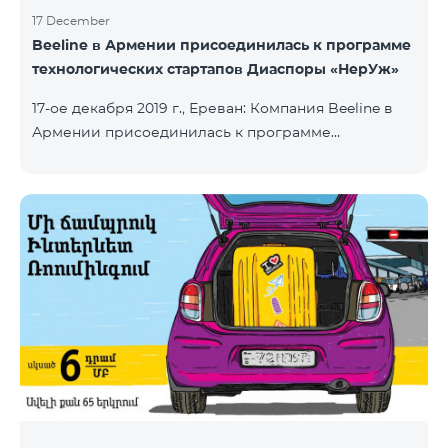
17 December
Beeline в Армении присоединилась к программе
технологических стартапов Диаспоры «НерУж»
17-ое декабря 2019 г., Ереван: Компания Beeline в
Армении присоединилась к программе
технологических стартапов диаспоры «НерУж»,
реализуемой совместно с Министерством
высокотехнологичной промышленности РА и
офисом главного комиссара по делам диаспоры
РА. Основная цель программы - привлечение
талантливых предпринимателей, инженеров из
диаспоры, стимулирование репатриации, а также
развитие стартап-экосистемы в Армении.
Программа позволяет превратить
технологические идеи и проекты прож