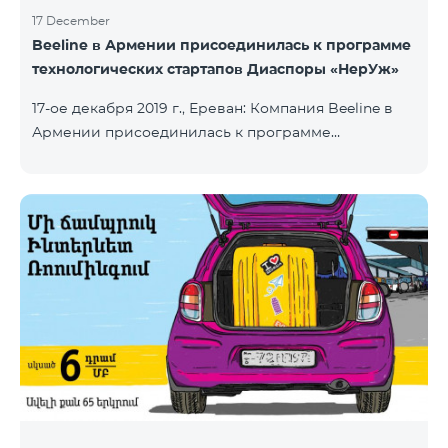
17 December
Beeline в Армении присоединилась к программе
технологических стартапов Диаспоры «НерУж»
17-ое декабря 2019 г., Ереван: Компания Beeline в
Армении присоединилась к программе
технологических стартапов диаспоры «НерУж»,
реализуемой совместно с Министерством
высокотехнологичной промышленности РА и
офисом главного комиссара по делам диаспоры
РА. Основная цель программы - привлечение
талантливых предпринимателей, инженеров из
диаспоры, стимулирование репатриации, а также
развитие стартап-экосистемы в Армении.
Программа позволяет превратить
технологические идеи и проекты прож