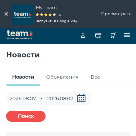
My Team
Просмотреть
4.1
Загрузить в Google Play
Новости
Новости
Объявления
Все
Поиск