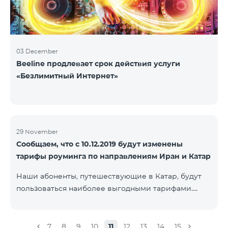
03 December
Beeline продлевает срок действия услуги
«Безлимитный Интернет»
29 November
Сообщаем, что с 10.12.2019 будут изменены
тарифы роуминга по направлениям Иран и Катар
Наши абоненты, путешествующие в Катар, будут
пользоваться наиболее выгодными тарифами.
Стоимость одной минуты входящих и исходящих
звонков в Армению составит 150 драм, стоимость
одной минуты локальных звонков - 500 драм,
7
8
9
10
11
12
13
14
15