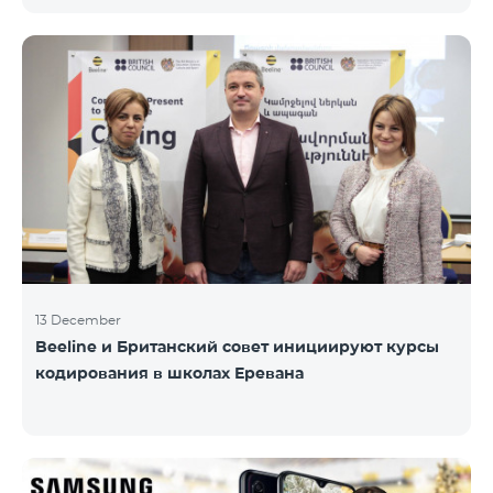
информационного НПО «Армянская PR-
ассоциация» и при содействии Beeline.
Награждение проводится с целью дать оценку
проделанной работе в сфере общественных
связей и коммуникаций, одновременно озвучить
имеющиеся в сфере проблемы, достижения и
вызовы. Армянская PR-ассоциация в течение года
проводила мониторинг происходящих в этой
области событий на основе
13 December
Beeline и Британский совет инициируют курсы
кодирования в школах Еревана