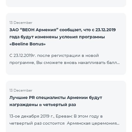
13 December
ЗАО “ВЕОН Армения” сообщает, что с 23.12.2019
года будут изменены условия программы
«Beeline Bonus»
С 23.12.2019г. после регистрации в новой
программе, Вы сможете вновь накапливать баллы
согласно условиям новой программы. Для
абонентов, действующей программы Beeline Bonus
накопление баллов будет приостановлено с 17-го
декабря 2019г. Абоненты статусов Gold и VIP
13 December
Лучшие PR специалисты Армении будут
перейдут в новую программу со своим статусом.
награждены в четвертый раз
При регистрации в новой программе абоненты
статуса Silver получат статус в согласно условиям
13-ое декабря 2019 г., Ереван: В этом году в
новой бонусной программы.
четвертый раз состоится Армянская церемония
награждения PR по инициативе научно-