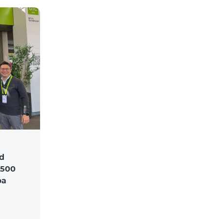
d
$500
ра