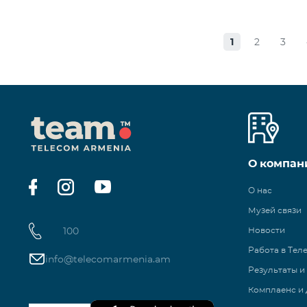
1
2
3
О компан
О нас
Музей связи
100
Новости
Работа в Тел
info@telecomarmenia.am
Результаты и
Комплаенс и 