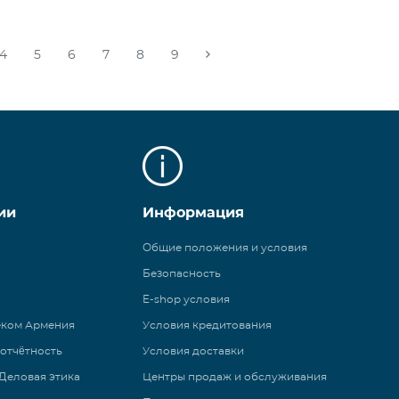
4
5
6
7
8
9
ии
Информация
Общие положения и условия
Безопасность
E-shop условия
еком Армения
Условия кредитования
 отчётность
Условия доставки
Деловая этика
Центры продаж и обслуживания