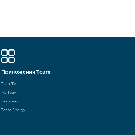
Приложения Team
TeamTV
My Team
TeamPay
Team Energy