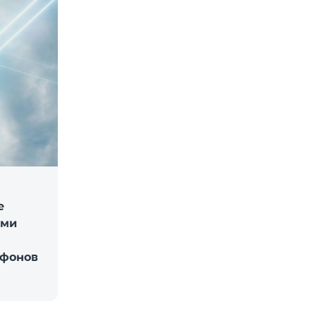
е
ыми
ефонов