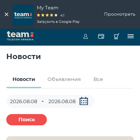
My Team
Просмотреть
4.1
Загрузить в Google Play
Новости
Новости
Объявления
Все
Поиск