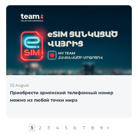
02 August
Приобрести армянский телефонный номер
можно из любой точки мира
1
2
3
4
5
6
7
8
9