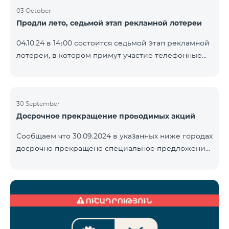
03 October
Продли лето, седьмой этап рекламной лотереи
04.10.24 в 14։00 состоится седьмой этап рекламной
лотереи, в котором примут участие телефонные
номера абонентов предоплатного тарифного
плана TeamTok, предоставленные в рамках акции с
телефоном Honor 200 Lite с 23.09.24 по 30.09.24.
Выигравшие номера телефонов будут выбраны с
30 September
Досрочное прекращение проводимых акций
помощью генератора случайных чисел. Следите за
нами на официальных каналах Team в Facebook и
Сообщаем что 30.09.2024 в указанных ниже городах
YouTube. Подробнее:
досрочно прекращено специальное предложение,
https://www.telecomarmenia.am/ru/B2S
действующее для физических лиц и абонентов
услуги «Моя Компания» ОАО «Телеком Армения»
на тарифные пакеты COSMO 4 9900 и COMBO 4
9900. Вайк Чаренцаван Ванадзор