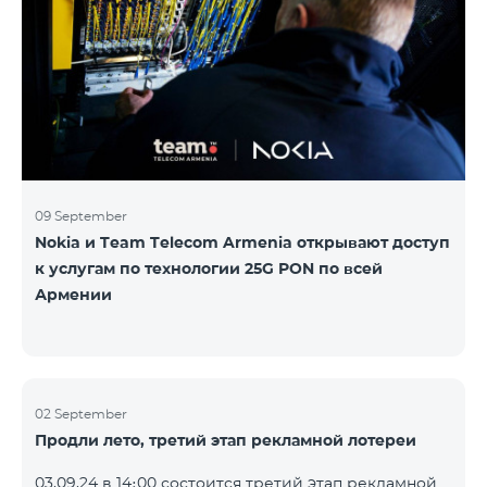
Следите за нами на официальных каналах Team в
Facebook и YouTube. Подробнее:
https://www.telecomarmenia.am/hy/B2S?s
09 September
Nokia и Team Telecom Armenia открывают доступ
к услугам по технологии 25G PON по всей
Армении
02 September
Продли лето, третий этап рекламной лотереи
03.09.24 в 14։00 состоится третий этап рекламной