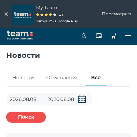
My Team
Просмотреть
4.1
Загрузить в Google Play
Новости
Новости
Объявления
Все
Поиск