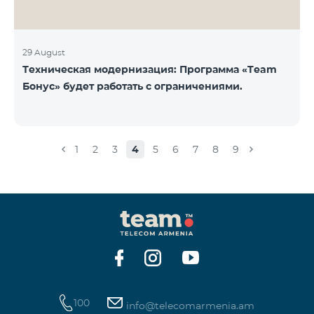
29 August
Техническая модернизация: Программа «Team
Бонус» будет работать с ограничениями.
1
2
3
4
5
6
7
8
9
100
info@telecomarmenia.am