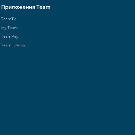
Приложения Team
TeamTV
My Team
TeamPay
Team Energy