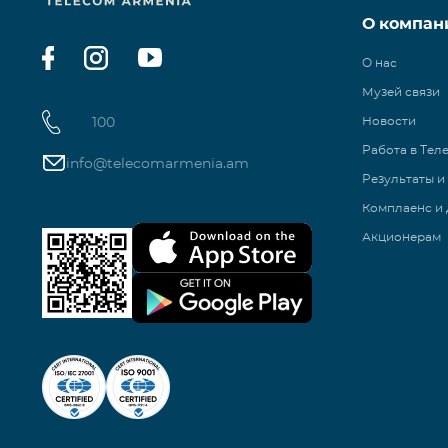
О компан
О нас
Музей связи
100
Новости
Работа в Тел
info@telecomarmenia.am
Результаты и
Комплаенс и 
Акционерам