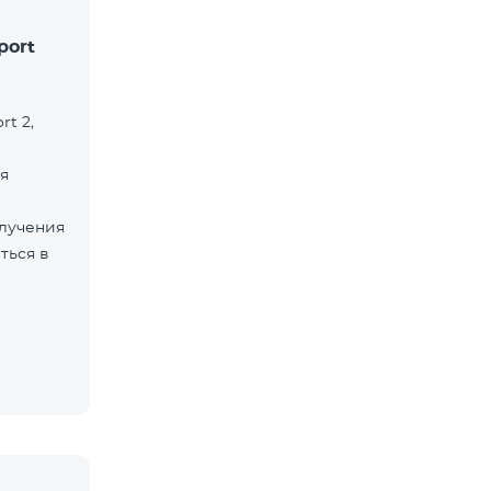
port
rt 2,
я
лучения
ться в