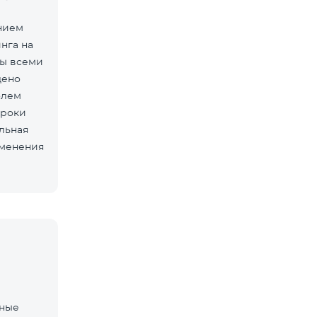
нием
нга на
ны всеми
дено
олем
сроки
льная
зменения
нные