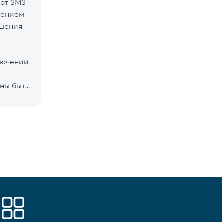
ют SMS-
дением
ршения
ключении
ны быть