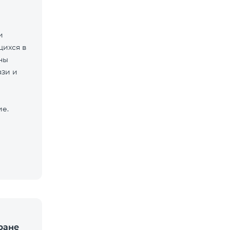
и
щихся в
ны
язи и
ие.
ране