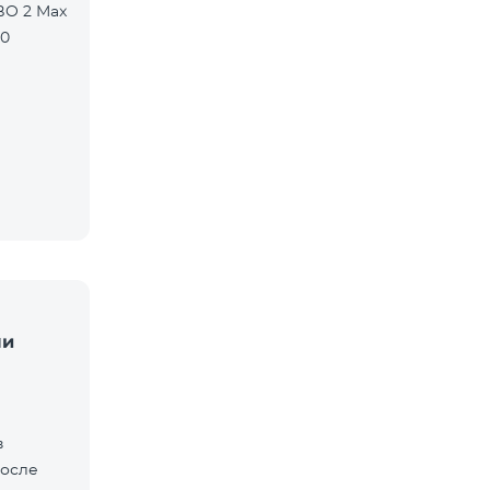
BO 2 Max
90
ли
в
после