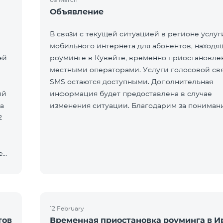
Объявление
В связи с текущей ситуацией в регионе услуг
мобильного интернета для абонентов, находя
ей
роуминге в Кувейте, временно приостановле
местными операторами. Услуги голосовой св
SMS остаются доступными. Дополнительная
ый
информация будет предоставлена в случае
а
изменения ситуации. Благодарим за пониман
2
e
12 February
тов
Временная приостановка роуминга в И