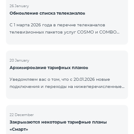
контролем нашей компании. В настоящее время
26 January
Обновление списка телеканалов
точные сроки восстановления услуг неизвестны.
Дополнительная информация будет
С 1 марта 2026 года в перечне телеканалов
предоставлена по мере изменения ситуации.
телевизионных пакетов услуг COSMO и COMBO
Благодарим за понимание.
будут внесены изменения. В соответствии с
данными изменениями региональные
мультиплексные телеканалы будут доступны
только в тех регионах, где их трансляция является
20 January
Архивирование тарифных планов
обязательной. Данные изменения реализуются в
рамках обновления технических параметров
Уведомляем вас о том, что с 20.01.2026 новые
телевизионной платформы и полностью
подключения и переходы на нижеперечисленные
соответствуют нормам местного вещания.
тарифные планы будут приостановлены. COMBO 2
Перечень телеканалов по регионам приведён
Max COMBO 2 Plus COMBO 2 TV COMBO 4 Basic
ниже.
8990 COMBO 4 Plus 10990
ЕреванКотайкГегаркуникАраратАрмавирЛор
22 December
Закрываются некоторые тарифные планы
«Смарт»