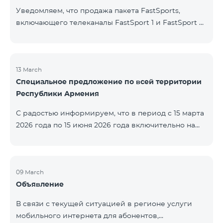
Уведомляем, что продажа пакета FastSports,
включающего телеканалы FastSport 1 и FastSport 2,
доступных в TeamTV, прекращена. С 20 апреля
текущего года будет остановлена и трансляция
указанных телеканалов. Изменение связано с
решением вещателя. По вопросам или для
13 March
Специальное предложение по всей территории
получения дополнительной информации просим
Республики Армения
обращаться в компанию «Фаст Медиа».
С радостью информируем, что в период с 15 марта
2026 года по 15 июня 2026 года включительно на
всей территории Республики Армения действуют
специальные условия․ Тарифные пакеты COSMO 4
12500, COSMO 4 16500 и COSMO 4 9900
Региональный будут доступны со скидкой 25% при
09 March
Объявление
подключении на 12 месяцев с автоматическим
продлением ещё на 12 месяцев. Тарифный
В связи с текущей ситуацией в регионе услуги
пакет COMBO 4 9900 также предоставляется со
мобильного интернета для абонентов,
скидкой 25% сроком на 12 месяцев. Кроме того, для