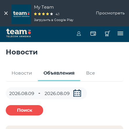
My Team
Просмотреть
4.1
Загрузить в Google Play
Новости
Новости
Объявления
Все
Поиск